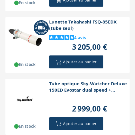
Ajouter au panier
En stock
Lunette Takahashi FSQ-85EDX
(tube seul)
4
avis
3 205,00 €
Ajouter au panier
En stock
Tube optique Sky-Watcher Deluxe
150ED Evostar dual speed +
accessoire
2 999,00 €
Ajouter au panier
En stock