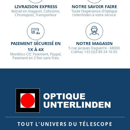
LIVRAISON EXPRESS
NOTRE SAVOIR FAIRE
Retrait en magasin, Colissimo,
Toute l'expérience d'Optique
Chronopost, Transporteur
Unterlinden à votre service
PAIEMENT SÉCURISÉ EN
NOTRE MAGASIN
5 rue Jacques Daguerre - 68000
1X À 4X
Colmar, +33 (0)3 89 24 16 05
Monético CIC Paiement, Paypal,
Paiement en 3 fois sans frais
TOUT L’UNIVERS DU TÉLESCOPE