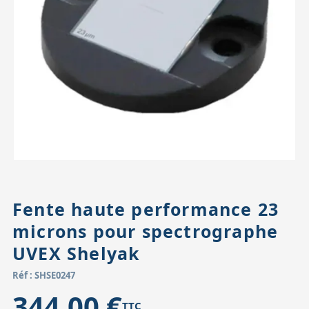
Accessoires pour montures
Pièces détachées
Têtes binocula
Fente haute performance 23
microns pour spectrographe
UVEX Shelyak
Réf : SHSE0247
344,00 €
TTC