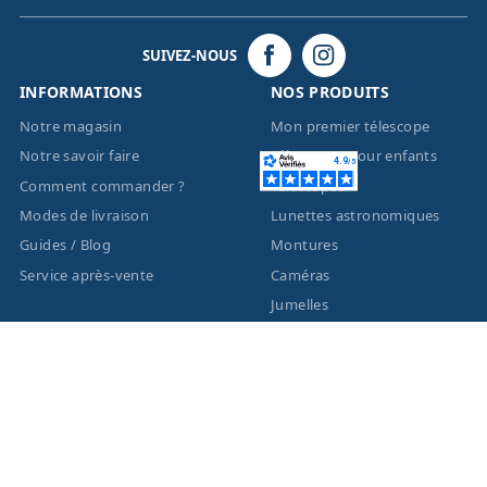
SUIVEZ-NOUS
INFORMATIONS
NOS PRODUITS
Notre magasin
Mon premier télescope
Notre savoir faire
Télescopes pour enfants
Comment commander ?
Télescopes
Modes de livraison
Lunettes astronomiques
Guides / Blog
Montures
Service après-vente
Caméras
Jumelles
Liste des marques
ACTUALITÉS
MENTIONS LÉGALES
Nouveautés
Informations légales
Promotions
Conditions générales de