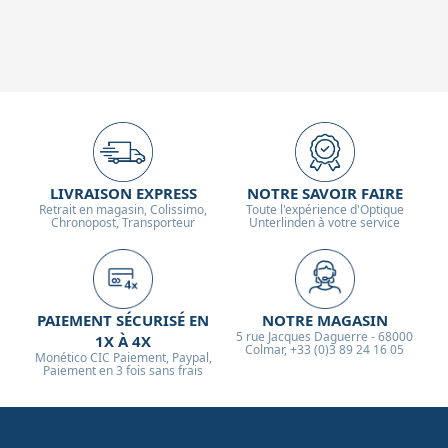
LIVRAISON EXPRESS
NOTRE SAVOIR FAIRE
Retrait en magasin, Colissimo,
Toute l'expérience d'Optique
Chronopost, Transporteur
Unterlinden à votre service
PAIEMENT SÉCURISÉ EN
NOTRE MAGASIN
5 rue Jacques Daguerre - 68000
1X À 4X
Colmar, +33 (0)3 89 24 16 05
Monético CIC Paiement, Paypal,
Paiement en 3 fois sans frais