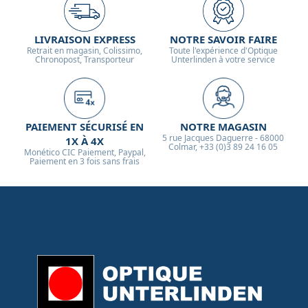
LIVRAISON EXPRESS
NOTRE SAVOIR FAIRE
Retrait en magasin, Colissimo,
Toute l'expérience d'Optique
Chronopost, Transporteur
Unterlinden à votre service
PAIEMENT SÉCURISÉ EN
NOTRE MAGASIN
5 rue Jacques Daguerre - 68000
1X À 4X
Colmar, +33 (0)3 89 24 16 05
Monético CIC Paiement, Paypal,
Paiement en 3 fois sans frais