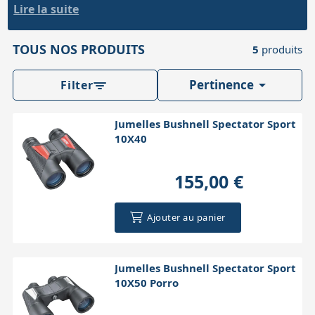
le cas de la voile ou de l'aviation. Vous retrouverez donc
Lire la suite
dans cette rubrique nos jumelles destinées aux loisirs
Accessoires pour montures
Pièces détachées
Têtes binocula
maritimes et sportifs ainsi que nos monoculaires.
TOUS NOS PRODUITS
5
produits

Pertinence
Filter
Jumelles Bushnell Spectator Sport
10X40
155,00 €
Ajouter au panier
Jumelles Bushnell Spectator Sport
10X50 Porro