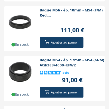
Bague M56 - ép. 10mm - M54 (F/M)
Red.
0.73x/OAG/EFW2/Atik383&4000
111,00 €
Ajouter au panier
En stock
Bague M54 - ép. 17mm - M54 (M/M)
Atik383/4000+EFW2
1
avis
91,00 €
Ajouter au panier
En stock