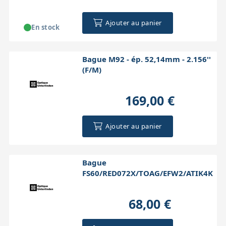
Ajouter au panier
En stock
Bague M92 - ép. 52,14mm - 2.156''
(F/M)
169,00 €
Ajouter au panier
Bague
FS60/RED072X/TOAG/EFW2/ATIK4K
68,00 €