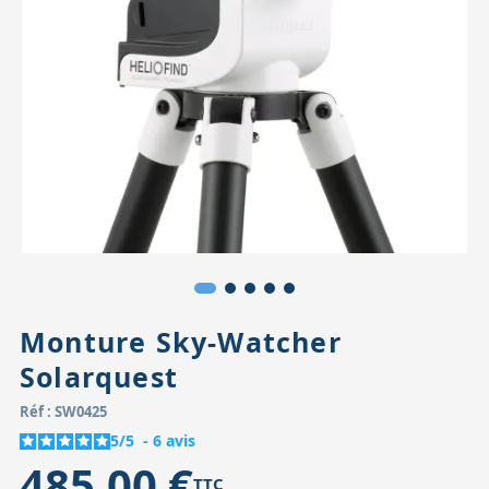
Accessoires pour montures
Pièces détachées
Têtes binocula
Monture Sky-Watcher
Solarquest
Réf : SW0425
5
/
5
-
6
avis
485,00 €
TTC