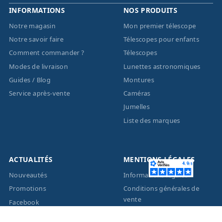
INFORMATIONS
NOS PRODUITS
Notre magasin
Mon premier télescope
Notre savoir faire
Télescopes pour enfants
Comment commander ?
Télescopes
Modes de livraison
Lunettes astronomiques
Guides / Blog
Montures
Service après-vente
Caméras
Jumelles
Liste des marques
ACTUALITÉS
MENTIONS LÉGALES
Nouveautés
Informations légales
Promotions
Conditions générales de
vente
Facebook
Eco-Participation
Instagram