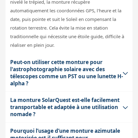
nivelé le trépied, la monture récupère
automatiquement les coordonnées GPS, l'heure et la
date, puis pointe et suit le Soleil en compensant la
rotation terrestre. Cela évite la mise en station
traditionnelle qui nécessite une étoile guide, difficile à
réaliser en plein jour.
Peut-on utiliser cette monture pour
l'astrophotographie solaire avec des
télescopes comme un PST ou une lunette H-
alpha ?
La monture SolarQuest est-elle facilement
Oui, la monture SolarQuest est conçue pour accueillir
transportable et adaptée à une utilisation
des instruments solaires via sa queue d'aronde femelle
nomade ?
au format Vixen, compatible avec des PST, lunettes H-
alpha Lunt ou tout réfracteur équipé d’un filtre solaire.
Pourquoi l’usage d’une monture azimutale
Oui, avec un poids total de 3,2 kg (monture + trépied),
Son suivi motorisé double axe permet de compenser la
motorisée est-il suffisant pour