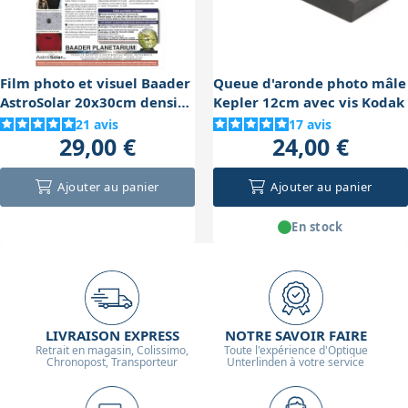
l’utilisation d’instruments solaires spécifiques comme
les PST ou lunettes H-alpha.
Film photo et visuel Baader
Queue d'aronde photo mâle
AstroSolar 20x30cm densité
Kepler 12cm avec vis Kodak
5.0
21
avis
17
avis
29,00 €
24,00 €
Ajouter au panier
Ajouter au panier
En stock
LIVRAISON EXPRESS
NOTRE SAVOIR FAIRE
Retrait en magasin, Colissimo,
Toute l'expérience d'Optique
Chronopost, Transporteur
Unterlinden à votre service