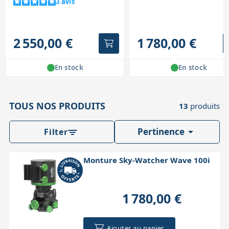
3
avis
2 550,00 €
1 780,00 €
En stock
En stock
TOUS NOS PRODUITS
13
produits

Pertinence
Filter
Monture Sky-Watcher Wave 100i
1 780,00 €
Ajouter au panier