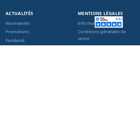
ACTUALITÉS
MENTIONS LÉGALES
Nouveautés
Informations légales
Promotions
Conditions générales de
vente
Facebook
Eco-Participation
Instagram
Vos données personnelles
© 2026 - Création site
internet
BWAgence
- Tous
droits réservés Optique
Unterlinden