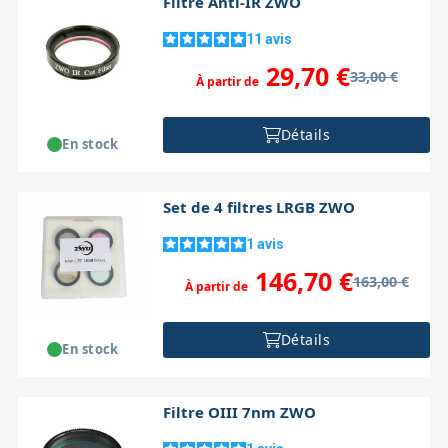
Filtre Anti-IR ZWO
11
avis
29,70 €
33,00 €
À partir de
Détails
En stock
Set de 4 filtres LRGB ZWO
1
avis
146,70 €
163,00 €
À partir de
Détails
En stock
Filtre OIII 7nm ZWO