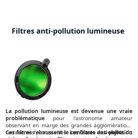
Filtres anti-pollution lumineuse
La pollution lumineuse est devenue une vraie
problématique
pour l'astronome amateur
observant en marge des grandes agglomérations
comme des petites villes.
Ces filtres rehaussent le contraste des objets du
Les filtres anti-pollution