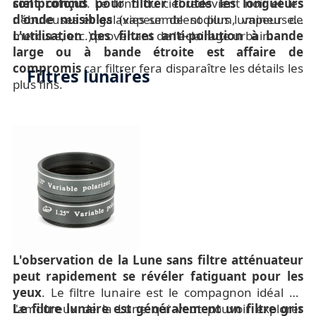
sont conçus pour filtrer toutes les longueurs
ciel profond
. Le fond du ciel redevient noir et les
d'onde nuisibles
nébuleuses et galaxies semblent plus lumineuses.
(vapeur de sodium, vapeur de
mercure, etc.) provenant de l'éclairage urbain.
L'utilisation des filtres anti-pollution à bande
large ou à bande étroite est affaire de
compromis
car filtrer fera disparaître les détails les
Filtres lunaires
plus fins.
L'observation de la Lune sans filtre atténuateur
peut rapidement se révéler fatiguant pour les
yeux
. Le filtre lunaire est le compagnon idéal de
l'amoureux de la Lune qui veut pouvoir explorer
Le filtre lunaire est généralement un filtre gris