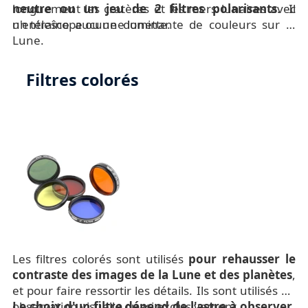
longuement les cratères et les mers lunaires avec
neutre ou un jeu de 2 filtres polarisants
. Il
un télescope ou une lunette.
n'entraîne aucune dominante de couleurs sur la
Lune.
Filtres colorés
Les filtres colorés sont utilisés
pour rehausser le
contraste des images de la Lune et des planètes
,
et pour faire ressortir les détails. Ils sont utilisés en
observation visuelle quasi exclusivement.
Le choix d'un filtre dépend de l'astre à observer
.