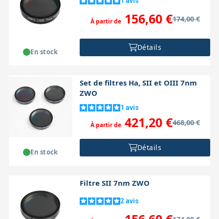
1
avis
156,60 €
174,00 €
À partir de
Détails
En stock
Set de filtres Ha, SII et OIII 7nm
ZWO
1
avis
421,20 €
468,00 €
À partir de
Détails
En stock
Filtre SII 7nm ZWO
2
avis
156,60 €