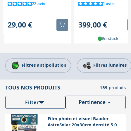
23
avis
1
avis
29,00 €
399,00 €
En stock
Filtres antipollution
Filtres lunaires
TOUS NOS PRODUITS
159
produits

Pertinence
Filter
Film photo et visuel Baader
AstroSolar 20x30cm densité 5.0