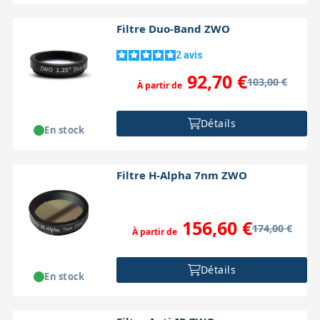
Filtre Duo-Band ZWO
2
avis
92,70 €
103,00 €
À partir de
Détails
En stock
Filtre H-Alpha 7nm ZWO
156,60 €
174,00 €
À partir de
Détails
En stock