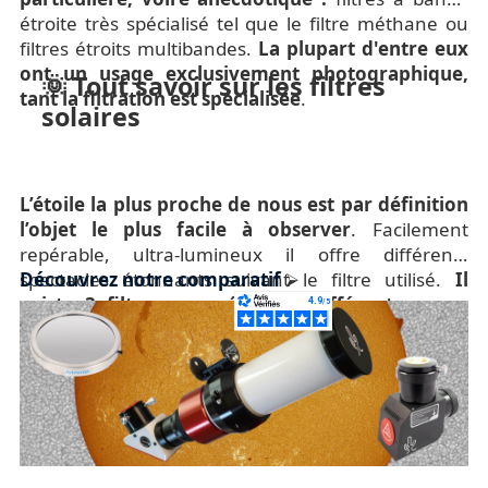
étroite très spécialisé tel que le filtre méthane ou
filtres étroits multibandes.
La plupart d'entre eux
ont un usage exclusivement photographique,
🌞 Tout savoir sur les filtres
tant la filtration est spécialisée
.
solaires
L’étoile la plus proche de nous est par définition
l’objet le plus facile à observer
. Facilement
repérable, ultra-lumineux il offre différents
spectacles étonnants suivant le filtre utilisé.
Découvrez notre comparatif
⮚
Il
existe 3 filtres ou méthodes différentes pour
contempler notre étoile
. L’observation en lumière
blanche (pour les tâches solaires), en H-Alpha (la
plus spectaculaire où l'on voit les protubérances) et
à l’aide d’un prisme de Herschel pour voir
différemment la granulation [...]