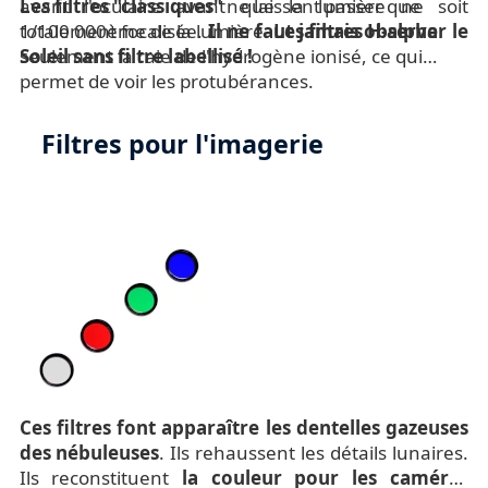
avant l'oculaire avant que la lumière ne soit
Les filtres "classiques"
ne laissent passer que
totalement focalisée.
1/100 000ème de la lumière.
Il ne faut jamais observer le
Les filtres H-alpha
Soleil sans filtre labellisé !
seulement la raie de l'hydrogène ionisé, ce qui
permet de voir les protubérances.
Filtres pour l'imagerie
Ces filtres font apparaître les dentelles gazeuses
des nébuleuses
. Ils rehaussent les détails lunaires.
Ils reconstituent
la couleur pour les caméras