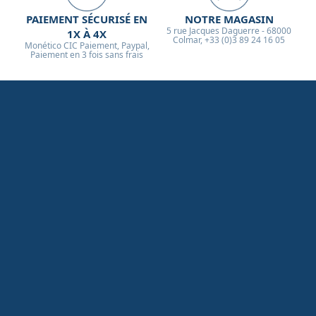
PAIEMENT SÉCURISÉ EN
NOTRE MAGASIN
5 rue Jacques Daguerre - 68000
1X À 4X
Colmar, +33 (0)3 89 24 16 05
Monético CIC Paiement, Paypal,
Paiement en 3 fois sans frais