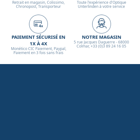
Retrait en magasin, Colissimo,
Toute l'expérience d'Optique
Chronopost, Transporteur
Unterlinden à votre service
PAIEMENT SÉCURISÉ EN
NOTRE MAGASIN
5 rue Jacques Daguerre - 68000
1X À 4X
Colmar, +33 (0)3 89 24 16 05
Monético CIC Paiement, Paypal,
Paiement en 3 fois sans frais