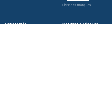
Liste des marques
ACTUALITÉS
MENTIONS LÉGALES
Nouveautés
Informations légales
Promotions
Conditions générales de
vente
Facebook
Eco-Participation
Instagram
Vos données personnelles