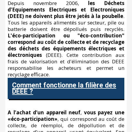
Depuis novembre 2006,
les Déchets
d’Equipements Electriques et Electroniques
Accessoires pour montures
Pièces détachées
Têtes binocula
(DEEE) ne doivent plus être jetés à la poubelle
.
Tous les appareils alimentés sur secteur, pile ou
batterie doivent être dépollués puis recyclés.
L'éco-participation ou "éco-contribution"
correspond au coût de collecte et de recyclage
des déchets des équipements électriques et
électroniques
(DEEE). Cette contribution aux
frais de valorisation et d'élimination des DEEE
responsabilise les acheteurs et permet un
recyclage efficace.
Comment fonctionne la filière des
DEEE ?
A l’achat d’un appareil neuf
,
vous payez une
«éco-participation»
, qui correspond au coût de
collecte, de réemploi, de dépollution et de
recyclage d’un appareil usagé équivalent. Son