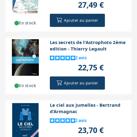
27,49 €
Ajouter au panier
En stock
Les secrets de l'Astrophoto 2ème
edition - Thierry Legault
2
avis
22,75 €
Ajouter au panier
En stock
Le ciel aux Jumelles - Bertrand
d’Armagnac
2
avis
23,70 €