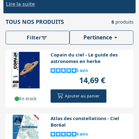
ouvrage sur l’observation à l’œil nu, aux
jumelles
ou au
Lire la suite
télescope
, livre d’initiation jeunesse, astrophotographie ou
Accessoires pour montures
Pièces détachées
Têtes binocula
spectroscopie : chaque ouvrage permet de mieux préparer
TOUS NOS PRODUITS
ses soirées, comprendre les objets célestes et progresser à
8
produits
son rythme.

Pertinence
Filter
Copain du ciel - Le guide des
astronomes en herbe
5
avis
14,69 €
Ajouter au panier
En stock
Atlas des constellations - Ciel
Boréal
6
avis