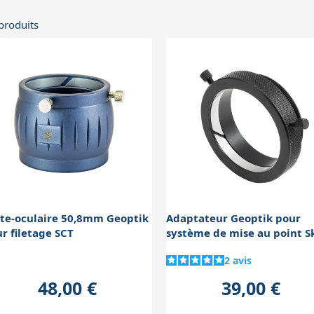
produits
te-oculaire 50,8mm Geoptik
Adaptateur Geoptik pour
r filetage SCT
système de mise au point S
Watcher 50,8mm
2
avis
48,00 €
39,00 €