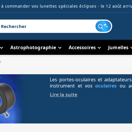
à commander vos lunettes spéciales éclipses - le 12 août arriv
Astrophotographie
Accessoires
Jumelles
s
Les portes-oculaires et adaptateurs
instrument et vos
oculaires
ou acc
31.75mm ou 50.8mm, réducteur de co
Lire la suite
SCT, M42, M48 ou système dédi
montage au foyer
d’un
télescope
o
dépend du coulant utilisé, du filetag
compatibilité mécanique avec votre 