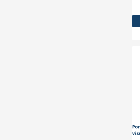
Por
vis
(an