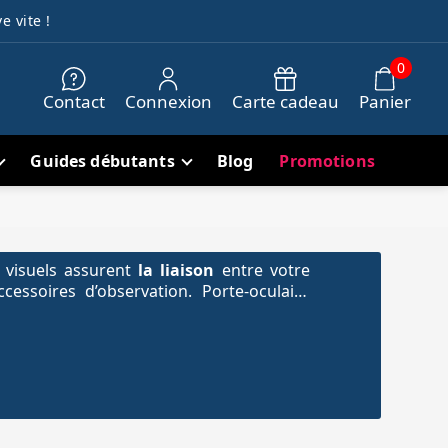
e vite !
0
Contact
Connexion
Carte cadeau
Panier
Guides débutants
Blog
Promotions
 visuels assurent
la liaison
entre votre
essoires d’observation. Porte-oculaire
ulant, bague de conversion, adaptateur
é :
chaque pièce permet d’adapter le
u d’une
lunette astronomique
. Le choix
e disponible, du serrage souhaité et de la
instrument.