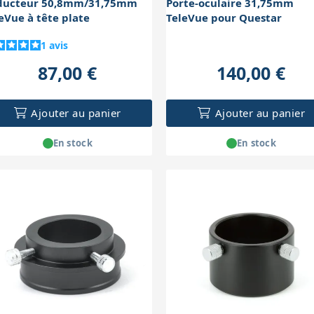
ducteur 50,8mm/31,75mm
Porte-oculaire 31,75mm
eVue à tête plate
TeleVue pour Questar
1
avis
87,00 €
140,00 €
Ajouter au panier
Ajouter au panier
En stock
En stock