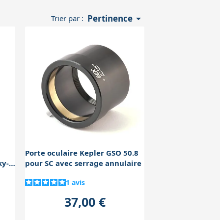

Pertinence
Trier par :
Porte oculaire Kepler GSO 50.8
ky-
pour SC avec serrage annulaire
1
avis
37,00 €