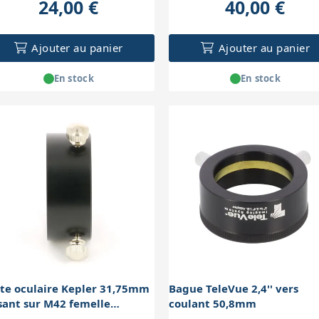
24,00 €
40,00 €
Ajouter au panier
Ajouter au panier
En stock
En stock
te oculaire Kepler 31,75mm
Bague TeleVue 2,4'' vers
sant sur M42 femelle
coulant 50,8mm
nulaire)