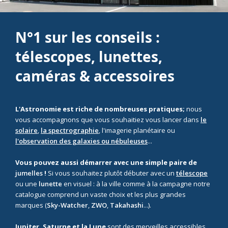
N°1 sur les conseils :
télescopes, lunettes,
caméras & accessoires
L'Astronomie est riche de nombreuses pratiques;
nous
vous accompagnons que vous souhaitiez vous lancer dans
le
solaire
,
la spectrographie
, l'imagerie planétaire ou
l'observation des galaxies ou nébuleuses
...
Vous pouvez aussi démarrer avec une simple paire de
jumelles
!
Si vous souhaitez plutôt débuter avec un
télescope
ou une
lunette
en visuel : à la ville comme à la campagne notre
catalogue comprend un vaste choix et les plus grandes
marques (
Sky-Watcher
,
ZWO
,
Takahashi
...).
Jupiter, Saturne et la Lune
sont des merveilles accessibles