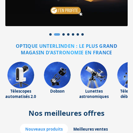
Accessoires pour montures
Pièces détachées
Têtes binocula
OPTIQUE UNTERLINDEN : LE PLUS GRAND
MAGASIN D’ASTRONOMIE EN FRANCE
Télescopes
Dobson
Lunettes
Télesc
automatisés 2.0
astronomiques
début
Nos meilleures offres
Nouveaux produits
Meilleures ventes