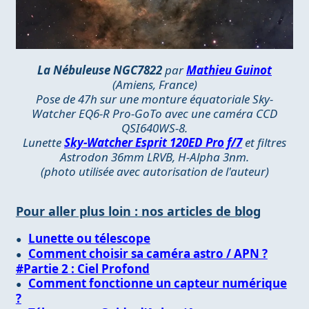
La Nébuleuse NGC7822
par
Mathieu Guinot
(Amiens, France)
Pose de 47h sur une monture équatoriale Sky-
Watcher EQ6-R Pro-GoTo avec une caméra CCD
QSI640WS-8.
Lunette
Sky-Watcher Esprit 120ED Pro f/7
et filtres
Astrodon 36mm LRVB, H-Alpha 3nm.
(photo utilisée avec autorisation de l'auteur)
Pour aller plus loin : nos articles de blog
Lunette ou télescope
Comment choisir sa caméra astro / APN ?
#Partie 2 : Ciel Profond
Comment fonctionne un capteur numérique
?