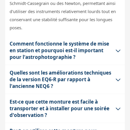
Schmidt-Cassegrain ou des Newton, permettant ainsi
d'utiliser des instruments relativement lourds tout en
conservant une stabilité suffisante pour les longues
poses.
Comment fonctionne le système de mise
en station et pourquoi est-il important
pour l'astrophotographie ?
Quelles sont les améliorations techniques
La mise en station de la monture EQ6-R Pro se fait
de la version EQ6-R par rapport à
principalement grâce au viseur polaire intégré, qui
l'ancienne NEQ6 ?
permet d'aligner précisément l'axe de la monture avec
l'axe de rotation de la Terre en pointant l'Étoile Polaire.
Est-ce que cette monture est facile à
L'EQ6-R bénéficie d'une conception allégée, passant de
Ensuite, la procédure d'alignement sur une, deux ou
transporter et à installer pour une soirée
20 kg à environ 17,3 kg, ce qui facilite son transport.
trois étoiles affinera la précision du pointage Go-To.
d'observation ?
Le système d'entraînement a été amélioré avec l'ajout
Une bonne mise en station est cruciale pour limiter les
d'une courroie, ce qui adoucit la courbe d'erreur