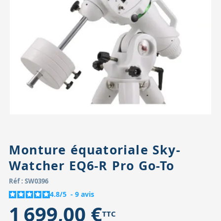
Accessoires pour montures
Pièces détachées
Têtes binocula
Monture équatoriale Sky-
Watcher EQ6-R Pro Go-To
Réf : SW0396
4.8
/
5
-
9
avis
1 699,00 €
TTC