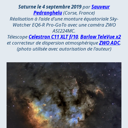
Saturne le 4 septembre 2019
par
Sauveur
Pedranghelu
(Corse, France)
Réalisation à l'aide d'une monture équatoriale Sky-
Watcher EQ6-R Pro-GoTo avec une caméra ZWO
ASI224MC.
Télescope
Celestron C11 XLT f/10
,
Barlow TeleVue x2
et correcteur de dispersion atmosphérique
ZWO ADC
.
(photo utilisée avec autorisation de l'auteur)