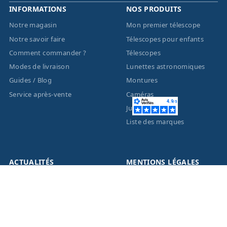
INFORMATIONS
NOS PRODUITS
Notre magasin
Mon premier télescope
Notre savoir faire
Télescopes pour enfants
Comment commander ?
Télescopes
Modes de livraison
Lunettes astronomiques
Guides / Blog
Montures
Service après-vente
Caméras
Jumelles
Liste des marques
ACTUALITÉS
MENTIONS LÉGALES
Nouveautés
Informations légales
Promotions
Conditions générales de
vente
Facebook
Eco-Participation
Instagram