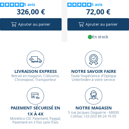
EQ5/EQ6-R/EQ8-R
5
avis
5
avis
326,00 €
72,00 €
Ajouter au panier
Ajouter au panier
En stock
LIVRAISON EXPRESS
NOTRE SAVOIR FAIRE
Retrait en magasin, Colissimo,
Toute l'expérience d'Optique
Chronopost, Transporteur
Unterlinden à votre service
PAIEMENT SÉCURISÉ EN
NOTRE MAGASIN
5 rue Jacques Daguerre - 68000
1X À 4X
Colmar, +33 (0)3 89 24 16 05
Monético CIC Paiement, Paypal,
Paiement en 3 fois sans frais