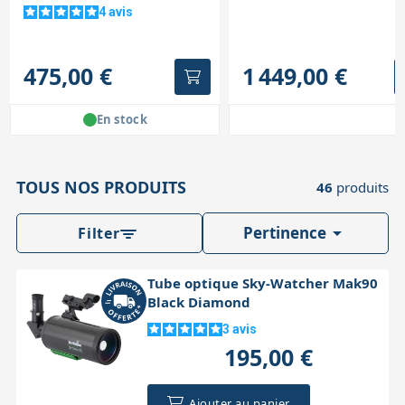
4
avis
475,00 €
1 449,00 €
En stock
TOUS NOS PRODUITS
46
produits

Pertinence
Filter
Tube optique Sky-Watcher Mak90
Black Diamond
3
avis
195,00 €
Ajouter au panier