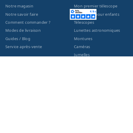
Notre magasin
Mon premier télescope
Notre savoir faire
Télescopes pour enfants
Comment commander ?
Télescopes
Modes de livraison
Lunettes astronomiques
Guides / Blog
Montures
Service après-vente
Caméras
Jumelles
Liste des marques
ACTUALITÉS
MENTIONS LÉGALES
Nouveautés
Informations légales
Promotions
Conditions générales de
vente
Facebook
Eco-Participation
Instagram
Vos données personnelles