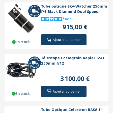
Tube optique Sky-Watcher 250mm
f/4 Black Diamond Dual Speed
2
avis
915,00 €
Ajouter au panier
En stock
Télescope Cassegrain Kepler GSO
250mm f/12
3 100,00 €
Ajouter au panier
En stock
Tube Optique Celestron RASA 11