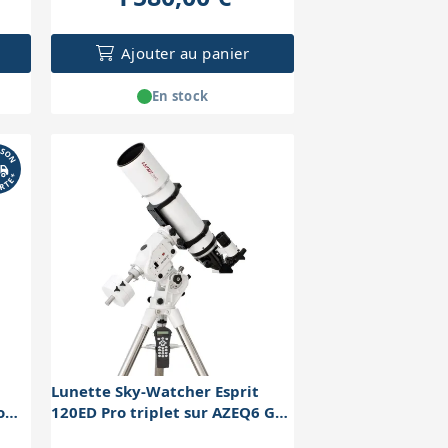
Ajouter au panier
En stock
Lunette Sky-Watcher Esprit
o
120ED Pro triplet sur AZEQ6 Go-
To