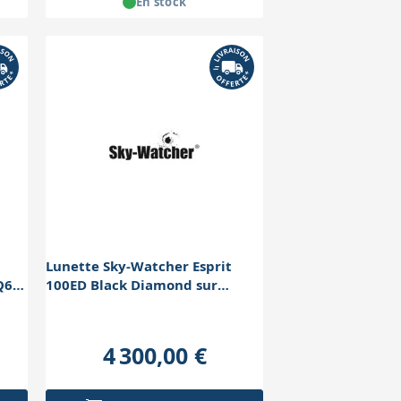
En stock
Lunette Sky-Watcher Esprit
Q6-R
100ED Black Diamond sur
AZEQ6 Pro Go-To
4 300,00 €