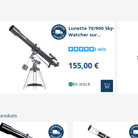
Lunette 70/900 Sky-
Watcher sur
équatoriale EQ1
3
avis
155,00 €
En stock
produits