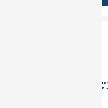
Lu
Bla
Go