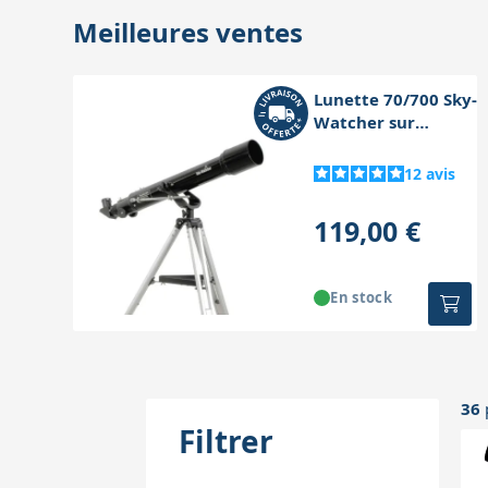
Meilleures ventes
Lunette 70/700 Sky-
Watcher sur
monture azimutale
AZ2
12
avis
119,00 €
En stock
36
Filtrer