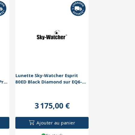
Lunette Sky-Watcher Esprit
Pro
80ED Black Diamond sur EQ6-R
Pro Go-To
3 175,00 €
Ajouter au panier