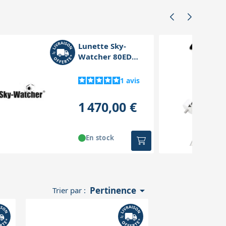
Lunette Sky-
Watcher 80ED
Black Diamond sur
EQM-35 Pro Go-To
1
avis
1 470,00 €
En stock

Pertinence
Trier par :