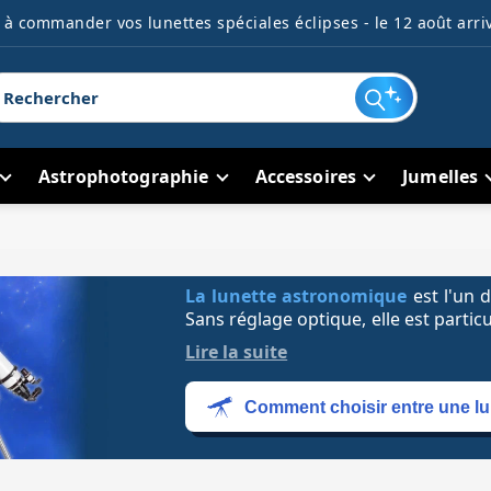
à commander vos lunettes spéciales éclipses - le 12 août arriv
Astrophotographie
Accessoires
Jumelles
La lunette astronomique
est l'un 
Sans réglage optique, elle est par
aux grands débutants
. Sur une
mo
Lire la suite
elles sont particulièrement
perform
champ
. Elles permettent toutes un
Comment choisir entre une lu
la Lune, de Jupiter et de Saturne.