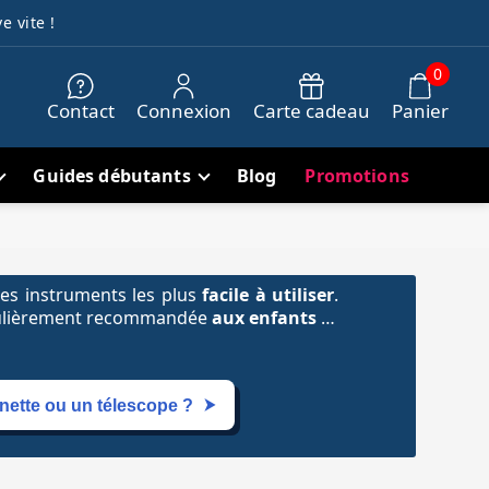
e vite !
0
Contact
Connexion
Carte cadeau
Panier
Guides débutants
Blog
Promotions
des instruments les plus
facile à utiliser
.
ticulièrement recommandée
aux enfants et
nture
équatoriale et en haut de gamme
antes en photo du ciel profond grand
e observation agréable et surprenante de
⮞
nette ou un télescope ?