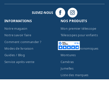
SUIVEZ-NOUS
INFORMATIONS
NOS PRODUITS
Notre magasin
Mon premier télescope
Notre savoir faire
Télescopes pour enfants
Comment commander ?
Télescopes
Modes de livraison
Lunettes astronomiques
Guides / Blog
Montures
Service après-vente
Caméras
Jumelles
Liste des marques
ACTUALITÉS
MENTIONS LÉGALES
Nouveautés
Informations légales
Promotions
Conditions générales de