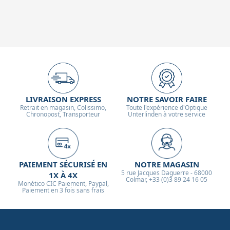
LIVRAISON EXPRESS
NOTRE SAVOIR FAIRE
Retrait en magasin, Colissimo,
Toute l'expérience d'Optique
Chronopost, Transporteur
Unterlinden à votre service
PAIEMENT SÉCURISÉ EN
NOTRE MAGASIN
5 rue Jacques Daguerre - 68000
1X À 4X
Colmar, +33 (0)3 89 24 16 05
Monético CIC Paiement, Paypal,
Paiement en 3 fois sans frais