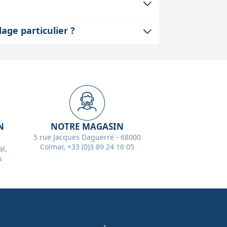
 ou décalage du spectrographe, ce qui
du type de monture mais il faut s’assurer
age particulier ?
re. Un mauvais équilibre ou une
mande pas de réglages optiques. Il
our garantir l’étanchéité et la stabilité
la qualité des données.
N
NOTRE MAGASIN
5 rue Jacques Daguerre - 68000
Colmar, +33 (0)3 89 24 16 05
l,
s