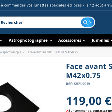
à commander vos lunettes spéciales éclipses - le 12 août arriv
Astrophotographie
Accessoires
Jumelles
de spectroscopie
Face avant Shelyak Lhires III M42x0.75
Face avant S
M42x0.75
Réf : SHPU0019
119,00 €
×
Sur commande, contactez-nous