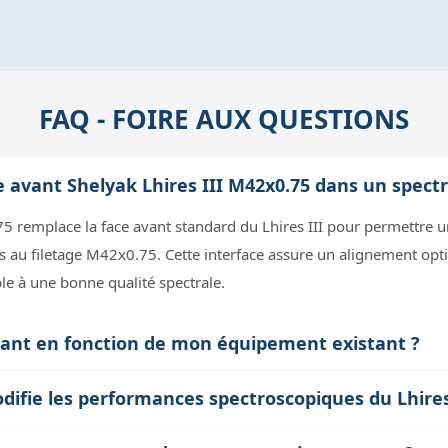
FAQ - FOIRE AUX QUESTIONS
e avant Shelyak Lhires III M42x0.75 dans un spect
.75 remplace la face avant standard du Lhires III pour permettre
s au filetage M42x0.75. Cette interface assure un alignement opt
le à une bonne qualité spectrale.
vant en fonction de mon équipement existant ?
urant en astrophotographie et spectroscopie. Vous devez vérifie
difie les performances spectroscopiques du Lhires 
 filtres ou un collimateur) possède ce filetage pour assurer une 
act direct sur la résolution ou la sensibilité spectrale, car elle
 d’adaptation spécifiques, ce qui peut introduire des contraintes m