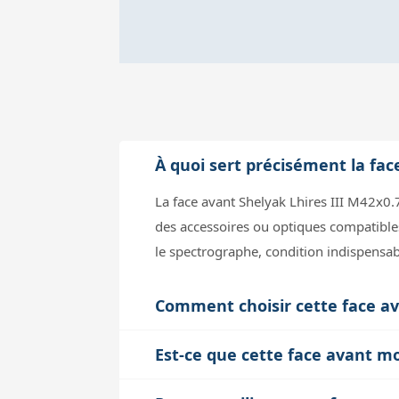
À quoi sert précisément la fac
La face avant Shelyak Lhires III M42x0
des accessoires ou optiques compatible
le spectrographe, condition indispensab
Comment choisir cette face a
Le filetage M42x0.75 est un standard co
Est-ce que cette face avant mo
(comme un adaptateur caméra, une roue à
La face avant en elle-même n’a pas d’imp
contraire, il faudra utiliser des bagues