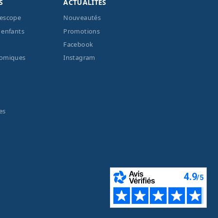
S
ACTUALITÉS
lescope
Nouveautés
 enfants
Promotions
Facebook
nomiques
Instagram
es