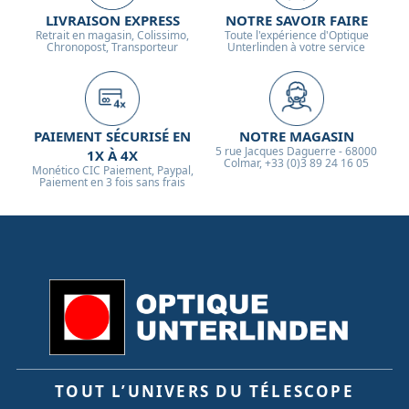
LIVRAISON EXPRESS
NOTRE SAVOIR FAIRE
Retrait en magasin, Colissimo,
Toute l'expérience d'Optique
Chronopost, Transporteur
Unterlinden à votre service
PAIEMENT SÉCURISÉ EN
NOTRE MAGASIN
5 rue Jacques Daguerre - 68000
1X À 4X
Colmar, +33 (0)3 89 24 16 05
Monético CIC Paiement, Paypal,
Paiement en 3 fois sans frais
TOUT L’UNIVERS DU TÉLESCOPE