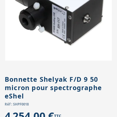
Accessoires pour montures
Pièces détachées
Têtes binocula
Bonnette Shelyak F/D 9 50
micron pour spectrographe
eShel
Réf : SHPF0018
4 254,00 €
TTC