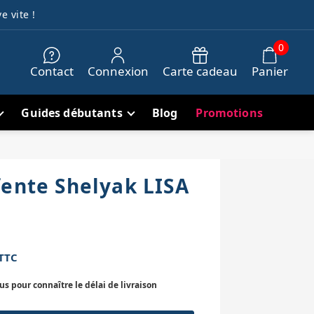
e vite !
0
Contact
Connexion
Carte cadeau
Panier
Guides débutants
Blog
Promotions
fente Shelyak LISA
TTC
 pour connaître le délai de livraison