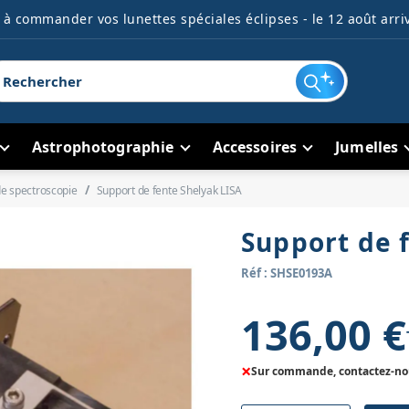
à commander vos lunettes spéciales éclipses - le 12 août arriv
Astrophotographie
Accessoires
Jumelles
de spectroscopie
Support de fente Shelyak LISA
Support de 
Réf : SHSE0193A
136,00 €
×
Sur commande, contactez-nous