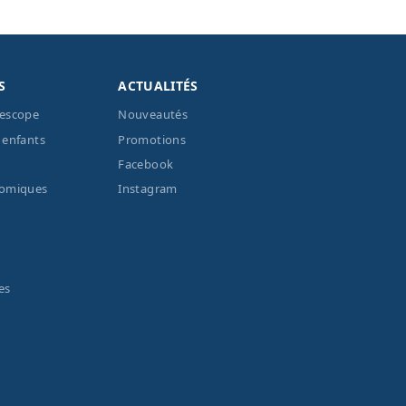
S
ACTUALITÉS
lescope
Nouveautés
 enfants
Promotions
Facebook
nomiques
Instagram
es