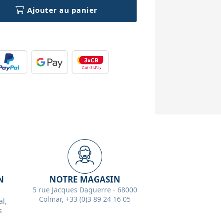
Ajouter au panier
N
NOTRE MAGASIN
5 rue Jacques Daguerre - 68000
Colmar, +33 (0)3 89 24 16 05
l,
s