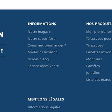
INFORMATIONS
NOS PRODUIT
Notre magasin
Mon premier té
Notre savoir faire
Télescopes pour
Comment commander ?
Télescopes
PE
Modes de livraison
Lunettes astro
Guides / Blog
Montures
Service après-vente
Caméras
Jumelles
Liste des marqu
MENTIONS LÉGALES
Informations légales