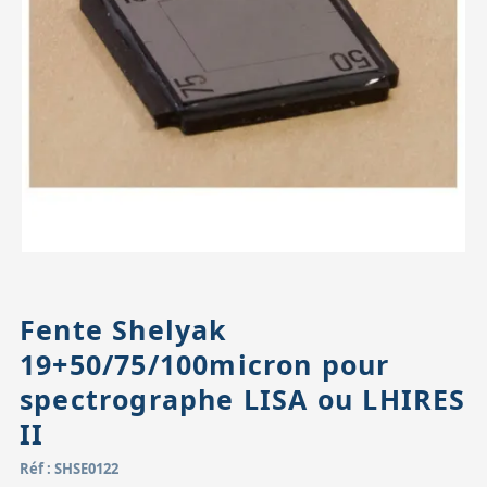
Accessoires pour montures
Pièces détachées
Têtes binocula
Fente Shelyak
19+50/75/100micron pour
spectrographe LISA ou LHIRES
II
Réf : SHSE0122