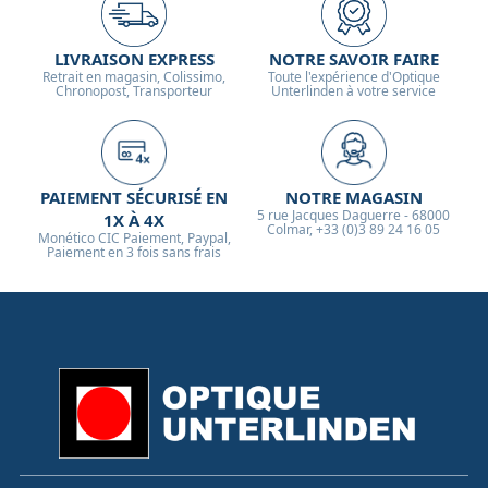
LIVRAISON EXPRESS
NOTRE SAVOIR FAIRE
Retrait en magasin, Colissimo,
Toute l'expérience d'Optique
Chronopost, Transporteur
Unterlinden à votre service
PAIEMENT SÉCURISÉ EN
NOTRE MAGASIN
5 rue Jacques Daguerre - 68000
1X À 4X
Colmar, +33 (0)3 89 24 16 05
Monético CIC Paiement, Paypal,
Paiement en 3 fois sans frais