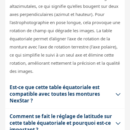
altazimutales, ce qui signifie qu'elles bougent sur deux
axes perpendiculaires (azimut et hauteur). Pour
l'astrophotographie en pose longue, cela provoque une
rotation de champ qui dégrade les images. La table
équatoriale permet d'aligner l'axe de rotation de la
monture avec l'axe de rotation terrestre (l'axe polaire),
ce qui simplifie le suivi à un seul axe et élimine cette
rotation, améliorant nettement la précision et la qualité
des images.
Est-ce que cette table équatoriale est
compatible avec toutes les montures
NexStar ?
Comment se fait le réglage de latitude sur
Cette table est spécifiquement conçue pour les
cette table équatoriale et pourquoi est-ce
montures à fourche NexStar Evolution 6, 8, 9.25 et
important ?