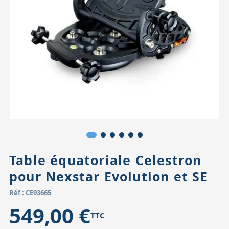
Accessoires pour montures
Pièces détachées
Têtes binocula
Table équatoriale Celestron
pour Nexstar Evolution et SE
Réf : CE93665
549,00 €
TTC