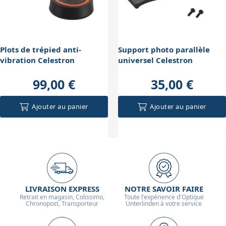
Plots de trépied anti-
Support photo parallèle
vibration Celestron
universel Celestron
99,00 €
35,00 €
Ajouter au panier
Ajouter au panier
LIVRAISON EXPRESS
NOTRE SAVOIR FAIRE
Retrait en magasin, Colissimo,
Toute l'expérience d'Optique
Chronopost, Transporteur
Unterlinden à votre service