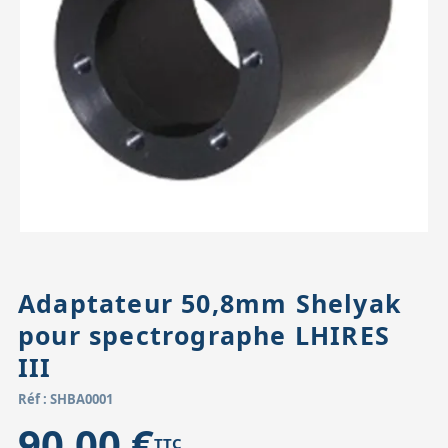
Accessoires pour montures
Pièces détachées
Têtes binocula
Adaptateur 50,8mm Shelyak
pour spectrographe LHIRES
III
Réf : SHBA0001
90,00 €
TTC