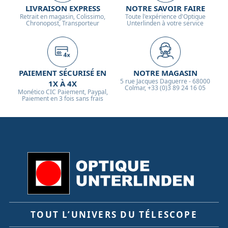
LIVRAISON EXPRESS
NOTRE SAVOIR FAIRE
Retrait en magasin, Colissimo,
Toute l'expérience d'Optique
Chronopost, Transporteur
Unterlinden à votre service
PAIEMENT SÉCURISÉ EN
NOTRE MAGASIN
5 rue Jacques Daguerre - 68000
1X À 4X
Colmar, +33 (0)3 89 24 16 05
Monético CIC Paiement, Paypal,
Paiement en 3 fois sans frais
TOUT L’UNIVERS DU TÉLESCOPE