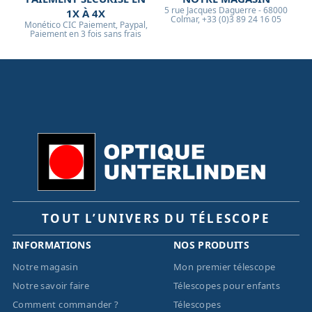
5 rue Jacques Daguerre - 68000
1X À 4X
Colmar, +33 (0)3 89 24 16 05
Monético CIC Paiement, Paypal,
Paiement en 3 fois sans frais
TOUT L’UNIVERS DU TÉLESCOPE
INFORMATIONS
NOS PRODUITS
Notre magasin
Mon premier télescope
Notre savoir faire
Télescopes pour enfants
Comment commander ?
Télescopes