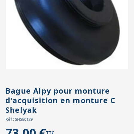
Accessoires pour montures
Pièces détachées
Têtes binocula
Bague Alpy pour monture
d'acquisition en monture C
Shelyak
Réf : SHSE0129
73,00 €
TTC