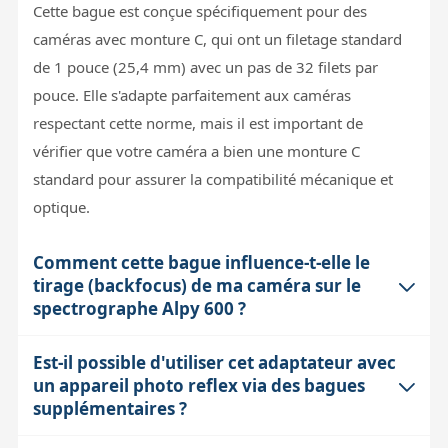
Cette bague est conçue spécifiquement pour des
caméras avec monture C, qui ont un filetage standard
de 1 pouce (25,4 mm) avec un pas de 32 filets par
pouce. Elle s'adapte parfaitement aux caméras
respectant cette norme, mais il est important de
vérifier que votre caméra a bien une monture C
standard pour assurer la compatibilité mécanique et
optique.
Comment cette bague influence-t-elle le
tirage (backfocus) de ma caméra sur le
spectrographe Alpy 600 ?
Est-il possible d'utiliser cet adaptateur avec
Cette bague remplace l'adaptateur standard M42x0.75
un appareil photo reflex via des bagues
et permet d'ajuster le tirage utile de la caméra entre 9,5
supplémentaires ?
et 20 mm. Cela signifie que vous pouvez positionner