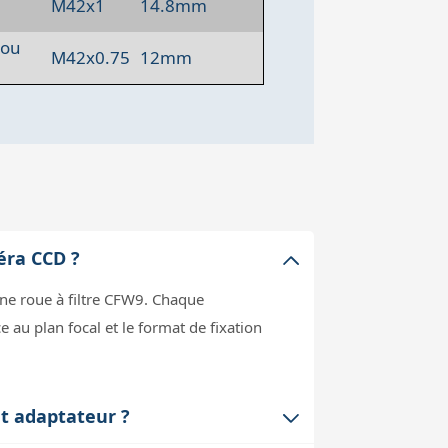
M42x1
14.8mm
 ou
M42x0.75
12mm
éra CCD ?
ne roue à filtre CFW9. Chaque
au plan focal et le format de fixation
et adaptateur ?