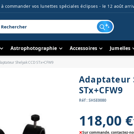
à commander vos lunettes spéciales éclipses - le 12 août arriv
Astrophotographie
Accessoires
Jumelles
aptateur Shelyak CCD STx+CFW9
Adaptateur 
STx+CFW9
Réf : SHSE0080
118,00 €
×
Sur commande, contactez-nous