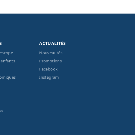
S
ACTUALITÉS
lescope
Nouveautés
 enfants
Promotions
Facebook
nomiques
Instagram
es