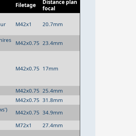
Distance plan
Filetage
focal
eur
M42x1
20.7mm
hires
M42x0.75
23.4mm
M42x0.75
17mm
M42x0.75
25.4mm
M42x0.75
31.8mm
s')
M42x0.75
34.9mm
M72x1
27.4mm