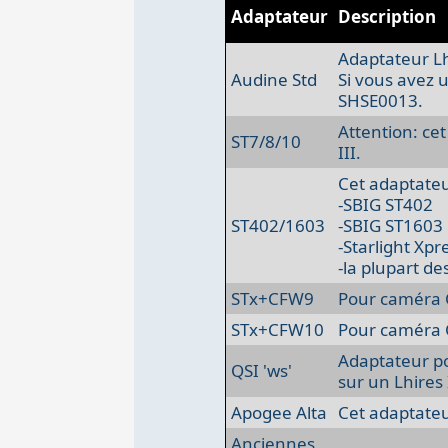
Adaptateur
Description
Adaptateur Lh
Audine Std
Si vous avez 
SHSE0013.
Attention: cet
ST7/8/10
III.
Cet adaptateu
-SBIG ST402
ST402/1603
-SBIG ST1603
-Starlight Xp
-la plupart de
STx+CFW9
Pour caméra C
STx+CFW10
Pour caméra C
Adaptateur po
QSI 'ws'
sur un Lhires I
Apogee Alta
Cet adaptate
Anciennes