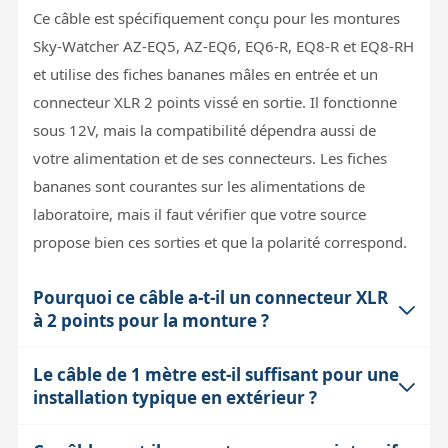
Ce câble est spécifiquement conçu pour les montures
Sky-Watcher AZ-EQ5, AZ-EQ6, EQ6-R, EQ8-R et EQ8-RH
et utilise des fiches bananes mâles en entrée et un
connecteur XLR 2 points vissé en sortie. Il fonctionne
sous 12V, mais la compatibilité dépendra aussi de
votre alimentation et de ses connecteurs. Les fiches
bananes sont courantes sur les alimentations de
laboratoire, mais il faut vérifier que votre source
propose bien ces sorties et que la polarité correspond.
Pourquoi ce câble a-t-il un connecteur XLR
à 2 points pour la monture ?
Le câble de 1 mètre est-il suffisant pour une
Le connecteur XLR 2 points vissé est un standard chez
installation typique en extérieur ?
Sky-Watcher pour assurer une connexion fiable et
sécurisée avec la monture. Le vissage empêche tout