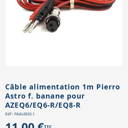
Accessoires pour montures
Pièces détachées
Têtes binocula
Câble alimentation 1m Pierro
Astro f. banane pour
AZEQ6/EQ6-R/EQ8-R
Réf : PAAL0033.1
11,00 €
TTC