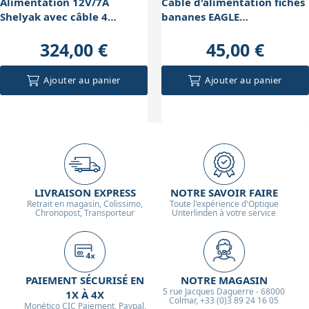
Alimentation 12V/7A
Câble d'alimentation fiches
Shelyak avec câble 4
bananes EAGLE
faisceaux
PrimaLuceLab
324,00 €
45,00 €
Ajouter au panier
Ajouter au panier
LIVRAISON EXPRESS
NOTRE SAVOIR FAIRE
Retrait en magasin, Colissimo,
Toute l'expérience d'Optique
Chronopost, Transporteur
Unterlinden à votre service
PAIEMENT SÉCURISÉ EN
NOTRE MAGASIN
5 rue Jacques Daguerre - 68000
1X À 4X
Colmar, +33 (0)3 89 24 16 05
Monético CIC Paiement, Paypal,