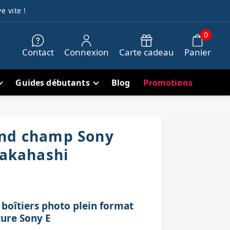
e vite !
0
Contact
Connexion
Carte cadeau
Panier
Guides débutants
Blog
Promotions
and champ Sony
Takahashi
 boîtiers photo plein format
ure Sony E