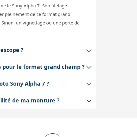
me le Sony Alpha 7. Son filetage
ter pleinement de ce format grand
. Sinon, un vignettage ou une perte de
lescope ?
ace d'appui de l'adaptateur photo du
us pour le format grand champ ?
rations optiques. Le respect de ce tirage
que M42x0.75 ou un M52x0.75 spécifique
oto Sony Alpha 7 ?
e image plus petit ou à des besoins
 liaison mécanique rigide et précise
bilité de ma monture ?
Le tirage de 38 mm garantit que l'appareil
 mm. Ce poids est faible et n'aura pas
es nettes.
quilibrage de l'instrument. Son design