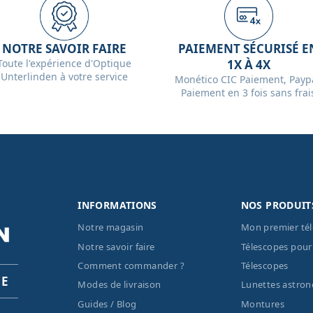
NOTRE SAVOIR FAIRE
PAIEMENT SÉCURISÉ E
Toute l'expérience d'Optique
1X À 4X
Unterlinden à votre service
Monético CIC Paiement, Paypa
Paiement en 3 fois sans frai
INFORMATIONS
NOS PRODUIT
Notre magasin
Mon premier té
Notre savoir faire
Télescopes pour
Comment commander ?
Télescopes
PE
Modes de livraison
Lunettes astro
Guides / Blog
Montures