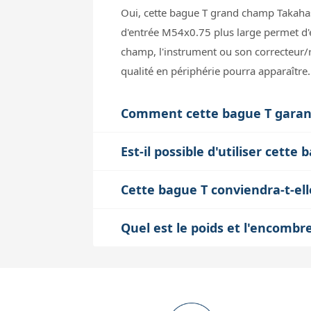
Oui, cette bague T grand champ Takahas
d'entrée M54x0.75 plus large permet d'
champ, l'instrument ou son correcteur/r
qualité en périphérie pourra apparaître.
Comment cette bague T garantit
La bague T Takahashi est calibrée pour 
Est-il possible d'utiliser cet
télescope. Cette distance précise est ess
La bague est modulable : son anneau c
est indispensable pour que l'image soit 
Cette bague T conviendra-t-ell
à certains modèles Takahashi comme la 
Oui, cette bague est conçue pour l'astr
spécifiques, tout en conservant la comp
Quel est le poids et l'encombr
entre le télescope et l'appareil, ce qui 
La bague T grand champ Takahashi pèse
est positionné à la bonne distance pour
d'impact significatif sur la charge de v
robuste assure une fixation stable sans 