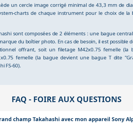
sède un cercle image corrigé minimal de 43,3 mm de diam
ystem-charts de chaque instrument pour le choix de l
shi sont composées de 2 éléments : une bague centrale
arque du boîtier photo. En cas de besoin, il est possible
ionnel offrant, soit un filetage M42x0.75 femelle (la
M52x0.75 femelle (la bague devient une bague T dite "
hi FS-60).
FAQ - FOIRE AUX QUESTIONS
T grand champ Takahashi avec mon appareil Sony Al