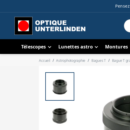
Pensez 
Télescopes
Lunettes astro
Montures
Accueil
Astrophotographie
Bagues T
Bague T gr