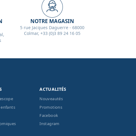
N
NOTRE MAGASIN
5 rue Jacques Daguerre - 68000
Colmar, +33 (0)3 89 24 16 05
l,
s
S
ACTUALITÉS
lescope
Nouveautés
 enfants
Promotions
Facebook
nomiques
Instagram