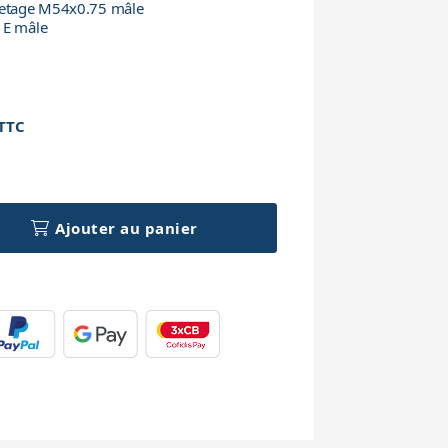
iletage M54x0.75 mâle
 E mâle
TTC
h
Ajouter au panier