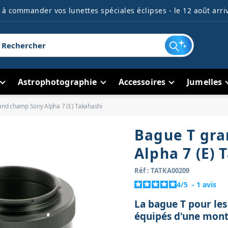
à commander vos lunettes spéciales éclipses - le 12 août arriv
Astrophotographie
Accessoires
Jumelles
and champ Sony Alpha 7 (E) Takahashi
Bague T gr
Alpha 7 (E) 
Réf : TATKA00209
4
/
5
-
1
avis
La bague T pour les
équipés d'une mont