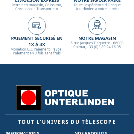
LIVRAISON EXPRESS
NOTRE SAVOIR FAIRE
Retrait en magasin, Colissimo,
Toute l'expérience d'Optique
Chronopost, Transporteur
Unterlinden à votre service
PAIEMENT SÉCURISÉ EN
NOTRE MAGASIN
5 rue Jacques Daguerre - 68000
1X À 4X
Colmar, +33 (0)3 89 24 16 05
Monético CIC Paiement, Paypal,
Paiement en 3 fois sans frais
TOUT L’UNIVERS DU TÉLESCOPE
INFORMATIONS
NOS PRODUITS