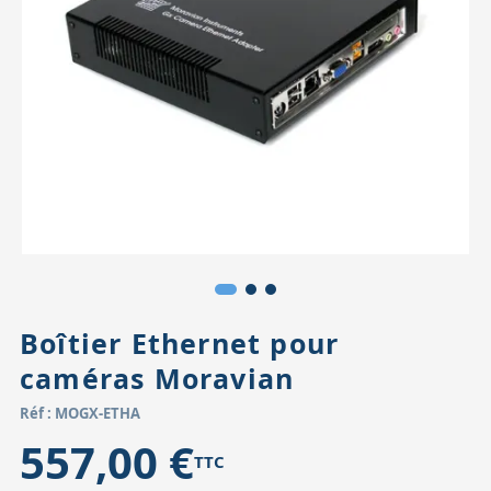
Accessoires pour montures
Pièces détachées
Têtes binocula
Boîtier Ethernet pour
caméras Moravian
Réf : MOGX-ETHA
557,00 €
TTC