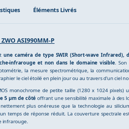
istiques
Éléments Livrés
ra ZWO ASI990MM-P
st
une caméra de type SWIR (Short-wave Infrared), don
he-infrarouge et non dans le domaine visible
. Son
otométrie, la mesure spectrométrique, la communication
aphier le ciel étoilé en plein jour ou au travers d'un ciel 
MOS monochrome de petite taille (1280 x 1024 pixels) ut
de 5 µm de côté
offrant une sensibilité maximale à des 
 nettement plus onéreuse que la technologie au silici
t un temps de réponse réduit. La couverture spectrale e
e infrarouge.