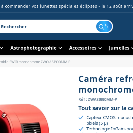
à commander vos lunettes spéciales éclipses - le 12 août arriv
Astrophotographie
Accessoires
Jumelles
froidie SWIR monochrome ZWO ASI990MM-P
Caméra refr
monochrom
Réf : ZWASI990MM-P
Tout savoir sur l
Capteur CMOS monochr
pixels (5 µ)
Technologie InGaAs pou