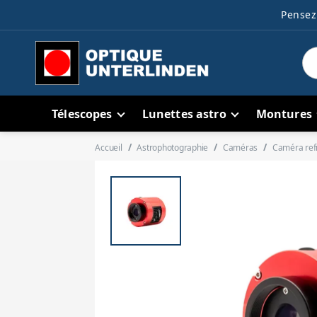
Pensez 
Télescopes
Lunettes astro
Montures
Accueil
Astrophotographie
Caméras
Caméra re