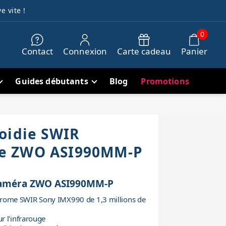
e vite !
0
Contact
Connexion
Carte cadeau
Panier
Guides débutants
Blog
Promotions
oidie SWIR
e ZWO ASI990MM-P
a caméra ZWO ASI990MM-P
ome SWIR Sony IMX990 de 1,3 millions de
r l'infrarouge