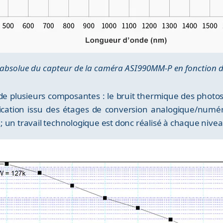
e absolue du capteur de la caméra ASI990MM-P en fonction d
e plusieurs composantes : le bruit thermique des photosite
fication issu des étages de conversion analogique/numéri
ts ; un travail technologique est donc réalisé à chaque niv