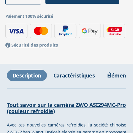
Paiement 100% sécurisé
Sécurité des produits
Description
Caractéristiques
Éléments 
Tout savoir sur la caméra ZWO ASI294MC-Pro
(couleur refroidie)
Avec ces nouvelles caméras refroidies, la société chinoise
ZWO (Zhen Wang Optical) élargie sa gamme en proposant