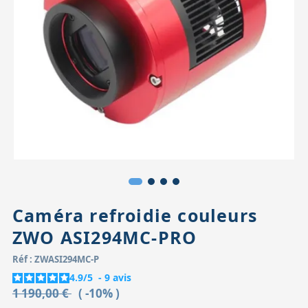
Accessoires pour montures
Pièces détachées
Têtes binocula
Caméra refroidie couleurs
ZWO ASI294MC-PRO
Réf : ZWASI294MC-P
4.9
/
5
-
9
avis
1 190,00 €
( -10% )