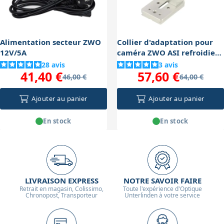
oculaire stable et des adaptateurs adaptés.
pour garantir une image nette. Enfin, si le
refroidissement n'est pas efficace ou si les poses sont
trop courtes, le bruit thermique et électronique peut
Alimentation secteur ZWO
Collier d'adaptation pour
apparaître sous forme de grains sur l'image. Un bon
12V/5A
caméra ZWO ASI refroidie
diamètre 78mm
traitement des images (calibrage avec darks, flats) est
28
avis
3
avis
41,40 €
57,60 €
46,00 €
64,00 €
aussi indispensable pour améliorer la qualité finale.
Ajouter au panier
Ajouter au panier
En stock
En stock
LIVRAISON EXPRESS
NOTRE SAVOIR FAIRE
Retrait en magasin, Colissimo,
Toute l'expérience d'Optique
Chronopost, Transporteur
Unterlinden à votre service