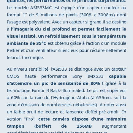
qualités, les performances et le prix sont surprenants
.
Le modèle ASI533MC est équipé d'un capteur couleur au
format 1" de 9 millions de pixels (3008 x 3008px) dont
l'usage est polyvalent. Avec un capteur si grand il se destine
à
l'imagerie du ciel profond et permet facilement le
visuel assisté
.
Un refroidissement sous la température
ambiante de 35°C
est obtenu grâce à l'action d'un module
Peltier et d'un ventilateur silencieux pour réduire nettement
le bruit thermique.
Au niveau sensibilité, l'ASI533 se distingue avec un capteur
CMOS haute performance Sony IMX533
capable
d'atteindre un pic de sensibilité de 80% !
grâce à la
technologie Exmor R Back-Illuminated. Le pic est supérieur
à 60% sur la raie de l'Hydrogène Alpha (à 656nm, soit la
zone d'émission de nombreuses nébuleuses). A noter aussi
un faible bruit de lecture et l'absence d'effet pré-ampli. En
version "Pro",
cette caméra dispose d'une mémoire
tampon (buffer) de 256MB
augmentant