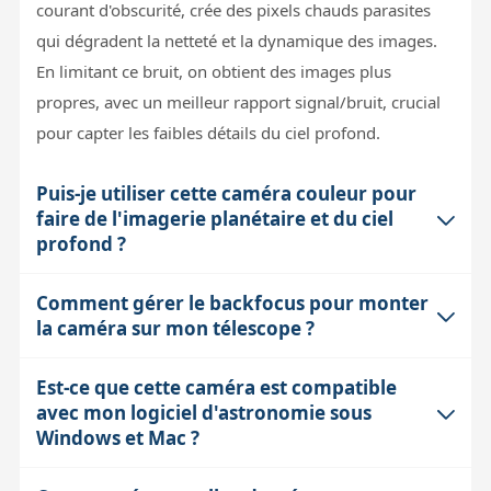
courant d'obscurité, crée des pixels chauds parasites
qui dégradent la netteté et la dynamique des images.
En limitant ce bruit, on obtient des images plus
propres, avec un meilleur rapport signal/bruit, crucial
pour capter les faibles détails du ciel profond.
Puis-je utiliser cette caméra couleur pour
faire de l'imagerie planétaire et du ciel
profond ?
Comment gérer le backfocus pour monter
Oui, la ZWO ASI533MC-P est polyvalente. Son capteur
la caméra sur mon télescope ?
CMOS couleur de 9 millions de pixels avec une cadence
pouvant atteindre 20 images/seconde en pleine
Est-ce que cette caméra est compatible
Le backfocus correspond à la distance précise entre le
résolution permet de capturer des détails planétaires
avec mon logiciel d'astronomie sous
capteur et la dernière lentille ou le porte-oculaire pour
tout en offrant une bonne surface de détection pour le
Windows et Mac ?
obtenir une image nette. La ASI533MC-P dispose d'un
ciel profond. Toutefois, en planétaire, le facteur limitant
backfocus de 6,5 mm, extensible à 17,5 mm avec
reste souvent la turbulence atmosphérique, ce qui peut