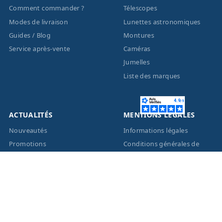
Comment commander ?
Télescopes
Modes de livraison
Lunettes astronomiques
Guides / Blog
Montures
Service après-vente
Caméras
Jumelles
Liste des marques
ACTUALITÉS
MENTIONS LÉGALES
Nouveautés
Informations légales
Promotions
Conditions générales de
vente
Facebook
Eco-Participation
Instagram
Vos données personnelles