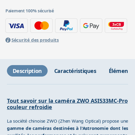
Paiement 100% sécurisé
Sécurité des produits
Description
Caractéristiques
Éléments 
Tout savoir sur la caméra ZWO ASI533MC-Pro
couleur refroidie
La société chinoise ZWO (Zhen Wang Optical) propose une
gamme de caméras destinées à l'Astronomie dont les