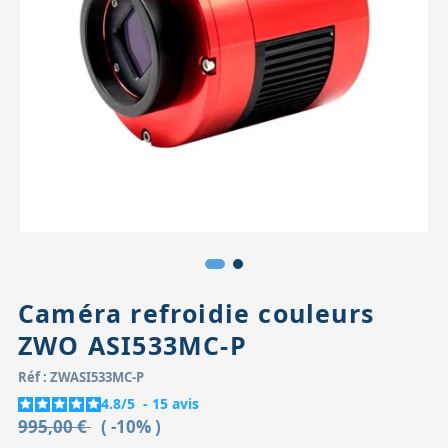
Accessoires pour montures
Pièces détachées
Têtes binocula
Caméra refroidie couleurs
ZWO ASI533MC-P
Réf : ZWASI533MC-P
4.8
/
5
-
15
avis
995,00 €
( -10% )