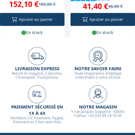
152,10 €
41,40 €
169,00 €
46,00 €
Ajouter au panier
Ajouter au panier
En stock
En stock
LIVRAISON EXPRESS
NOTRE SAVOIR FAIRE
Retrait en magasin, Colissimo,
Toute l'expérience d'Optique
Chronopost, Transporteur
Unterlinden à votre service
PAIEMENT SÉCURISÉ EN
NOTRE MAGASIN
5 rue Jacques Daguerre - 68000
1X À 4X
Colmar, +33 (0)3 89 24 16 05
Monético CIC Paiement, Paypal,
Paiement en 3 fois sans frais