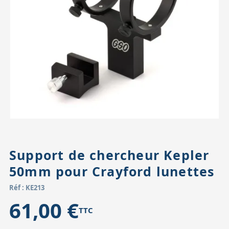
Accessoires pour montures
Pièces détachées
Têtes binocula
Support de chercheur Kepler
50mm pour Crayford lunettes
Réf : KE213
61,00 €
TTC