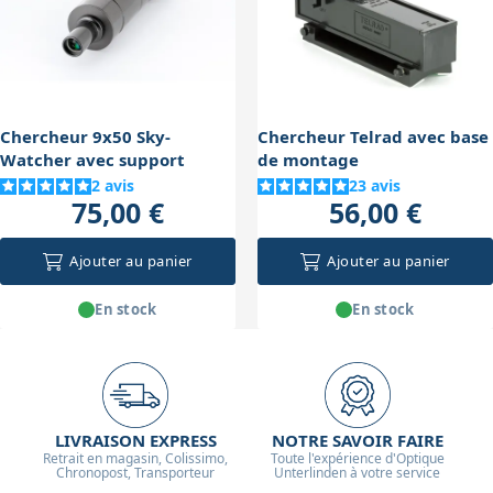
manipulations ou de déplacements de l’instrument, ce
qui est crucial pour conserver l’alignement du
chercheur intact.
Chercheur 9x50 Sky-
Chercheur Telrad avec base
Watcher avec support
de montage
2
avis
23
avis
75,00 €
56,00 €
Ajouter au panier
Ajouter au panier
En stock
En stock
LIVRAISON EXPRESS
NOTRE SAVOIR FAIRE
Retrait en magasin, Colissimo,
Toute l'expérience d'Optique
Chronopost, Transporteur
Unterlinden à votre service