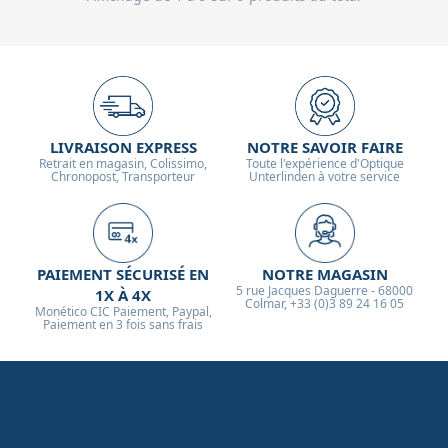
LIVRAISON EXPRESS
NOTRE SAVOIR FAIRE
Retrait en magasin, Colissimo,
Toute l'expérience d'Optique
Chronopost, Transporteur
Unterlinden à votre service
PAIEMENT SÉCURISÉ EN
NOTRE MAGASIN
5 rue Jacques Daguerre - 68000
1X À 4X
Colmar, +33 (0)3 89 24 16 05
Monético CIC Paiement, Paypal,
Paiement en 3 fois sans frais