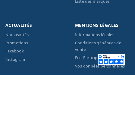
Liste des marques
ACTUALITÉS
MENTIONS LÉGALES
Nouveautés
Informations légales
Promotions
Conditions générales de
vente
Facebook
Eco-Participation
Instagram
Vos données personnelles
© 2026 - Création site
internet
BWAgence
- Tous
droits réservés Optique
Unterlinden