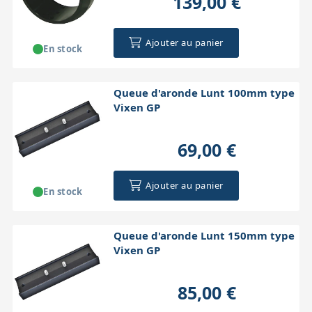
139,00 €
Accessoires pour montures
Pièces détachées
Têtes binocula
Ajouter au panier
En stock
Queue d'aronde Lunt 100mm type
Vixen GP
69,00 €
Ajouter au panier
En stock
Queue d'aronde Lunt 150mm type
Vixen GP
85,00 €