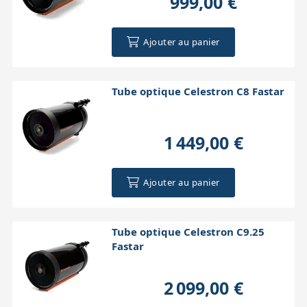
999,00 €
Accessoires pour montures
Pièces détachées
Têtes binocula
Ajouter au panier
Tube optique Celestron C8 Fastar
1 449,00 €
Ajouter au panier
Tube optique Celestron C9.25
Fastar
2 099,00 €