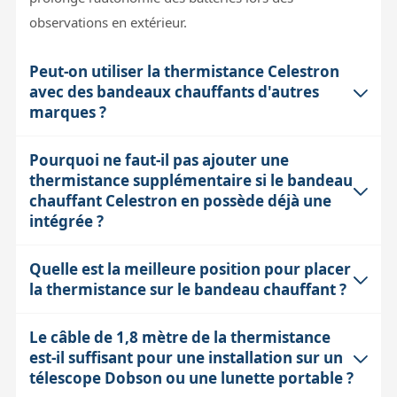
observations en extérieur.
Peut-on utiliser la thermistance Celestron
avec des bandeaux chauffants d'autres
marques ?
Pourquoi ne faut-il pas ajouter une
Oui, la thermistance Celestron est compatible avec
thermistance supplémentaire si le bandeau
d'autres bandeaux chauffants à condition qu'ils soient
chauffant Celestron en possède déjà une
connectés via le boîtier Smart DewHeater. La sonde
intégrée ?
doit être placée sous le bandeau chauffant pour
mesurer correctement la température et permettre au
Quelle est la meilleure position pour placer
Ajouter une thermistance supplémentaire dans ce cas
contrôleur d'ajuster la puissance en conséquence.
la thermistance sur le bandeau chauffant ?
peut fausser la régulation car le boîtier recevrait des
informations contradictoires sur la température réelle.
Le câble de 1,8 mètre de la thermistance
La thermistance doit être placée directement sous le
Le système est conçu pour fonctionner avec une seule
est-il suffisant pour une installation sur un
bandeau chauffant pour mesurer la température réelle
sonde par bandeau afin d'assurer une mesure précise
télescope Dobson ou une lunette portable ?
de la surface chauffée. Cela garantit une régulation
et éviter une surchauffe ou un chauffage insuffisant.