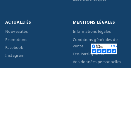
ACTUALITÉS
MENTIONS LÉGALES
Nouveautés
Informations légales
Promotions
Conditions générales de
vente
Facebook
Eco-Participation
Instagram
Vos données personnelles
© 2026 - Création site
internet
BWAgence
- Tous
droits réservés Optique
Unterlinden