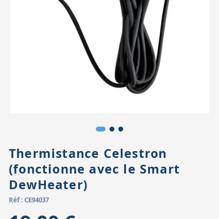
Accessoires pour montures
Pièces détachées
Têtes binocula
Thermistance Celestron
(fonctionne avec le Smart
DewHeater)
Réf : CE94037