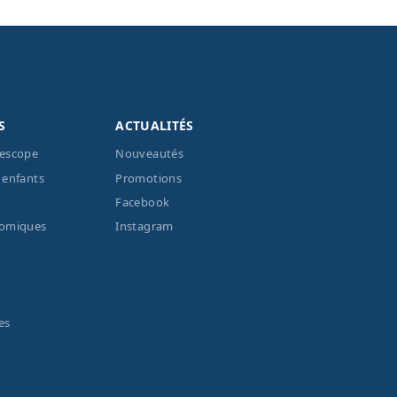
S
ACTUALITÉS
lescope
Nouveautés
 enfants
Promotions
Facebook
nomiques
Instagram
es