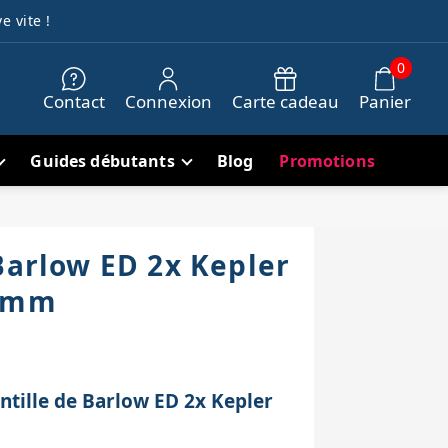
e vite !
0
Contact
Connexion
Carte cadeau
Panier
Guides débutants
Blog
Promotions
Barlow ED 2x Kepler
,8mm
entille de Barlow ED 2x Kepler