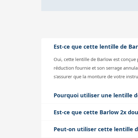
Est-ce que cette lentille de B
Oui, cette lentille de Barlow est conç
réduction fournie et son serrage annula
s'assurer que la monture de votre inst
Pourquoi utiliser une lentille
La lentille ED (Extra-low Dispersion) ré
Est-ce que cette Barlow 2x dou
lumineux. Cela améliore la netteté et 
Techniquement, la Barlow double bien la 
et une légère perte de qualité d’image
Peut-on utiliser cette lentill
toujours un compromis : augmenter le gr
imagerie.