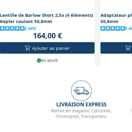
Lentille de Barlow Short 2,5x (4 éléments)
Adaptateur p
Kepler coulant 50,8mm
50,8mm
2
avis
6
a
164,00 €
Ajouter au panier
En stock
LIVRAISON EXPRESS
Retrait en magasin, Colissimo,
Chronopost, Transporteur