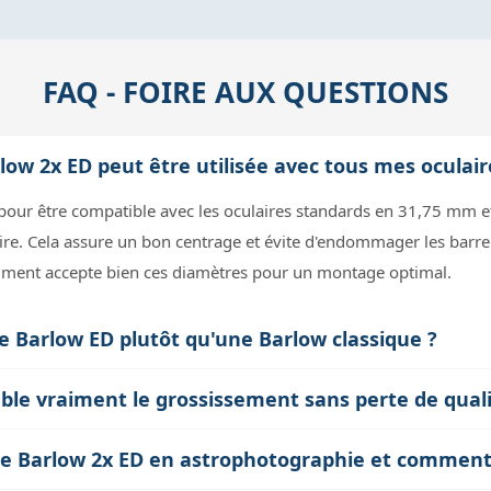
FAQ - FOIRE AUX QUESTIONS
arlow 2x ED peut être utilisée avec tous mes ocula
ue pour être compatible avec les oculaires standards en 31,75 mm
ire. Cela assure un bon centrage et évite d'endommager les barrels
rument accepte bien ces diamètres pour un montage optimal.
 de Barlow ED plutôt qu'une Barlow classique ?
duit significativement les aberrations chromatiques, c'est-à-dire l
ble vraiment le grossissement sans perte de quali
le contraste, notamment à fort grossissement. Une Barlow classiq
focale de votre instrument, ce qui double le grossissement de l’ocu
. Donc, la version ED est préférable pour conserver une image p
e de Barlow 2x ED en astrophotographie et comment
ossissement accentue les effets de la turbulence atmosphérique e