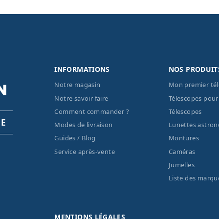
INFORMATIONS
NOS PRODUIT
Notre magasin
Mon premier té
Notre savoir faire
Télescopes pour
Comment commander ?
Télescopes
PE
Modes de livraison
Lunettes astro
Guides / Blog
Montures
Service après-vente
Caméras
Jumelles
Liste des marqu
MENTIONS LÉGALES