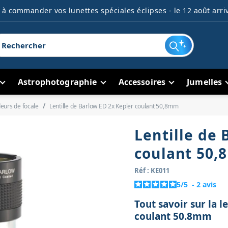
à commander vos lunettes spéciales éclipses - le 12 août arriv
Astrophotographie
Accessoires
Jumelles
eurs de focale
Lentille de Barlow ED 2x Kepler coulant 50,8mm
Lentille de 
coulant 50
Réf : KE011
5
/
5
-
2
avis
Tout savoir sur la l
coulant 50.8mm