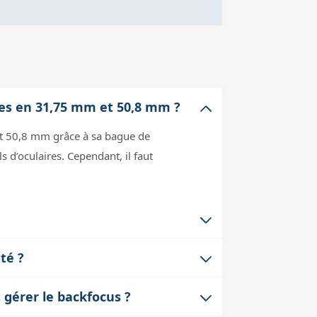
ires en 31,75 mm et 50,8 mm ?
 et 50,8 mm grâce à sa bague de
 d’oculaires. Cependant, il faut
es franges colorées autour des objets
té ?
ue peut introduire plus de chromatisme
laire utilisé. En pratique, il y a
lus propre en observation comme en
 gérer le backfocus ?
t de la limite de diffraction de