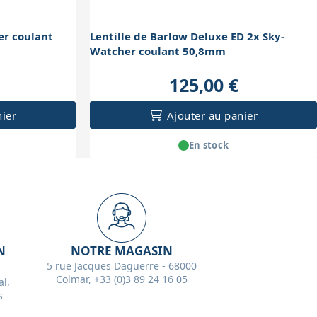
er coulant
Lentille de Barlow Deluxe ED 2x Sky-
Watcher coulant 50,8mm
125,00 €
nier
Ajouter au panier
En stock
N
NOTRE MAGASIN
5 rue Jacques Daguerre - 68000
Colmar, +33 (0)3 89 24 16 05
l,
s