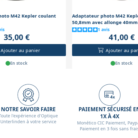
hoto M42 Kepler coulant
Adaptateur photo M42 Kepl
50,8mm avec allonge 40mm
vis
1
avis
35,00 €
41,00 €
Ajouter au panier
Ajouter au pa
En stock
En stock
NOTRE SAVOIR FAIRE
PAIEMENT SÉCURISÉ E
Toute l'expérience d'Optique
1X À 4X
Unterlinden à votre service
Monético CIC Paiement, Paypa
Paiement en 3 fois sans frai