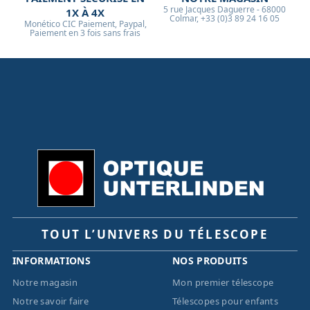
5 rue Jacques Daguerre - 68000
1X À 4X
Colmar, +33 (0)3 89 24 16 05
Monético CIC Paiement, Paypal,
Paiement en 3 fois sans frais
TOUT L’UNIVERS DU TÉLESCOPE
INFORMATIONS
NOS PRODUITS
Notre magasin
Mon premier télescope
Notre savoir faire
Télescopes pour enfants