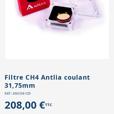
Accessoires pour montures
Pièces détachées
Têtes binocula
Filtre CH4 Antlia coulant
31,75mm
Réf : ANCH4-125
208,00 €
TTC