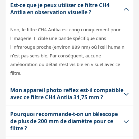
Est-ce que je peux utiliser ce filtre CH4
Antlia en observation visuelle ?
Non, le filtre CH4 Antlia est conçu uniquement pour
l'imagerie. Il cible une bande spécifique dans
l'infrarouge proche (environ 889 nm) où l'œil humain
n'est pas sensible. Par conséquent, aucune
amélioration ou détail n’est visible en visuel avec ce
filtre.
Mon appareil photo reflex est-il compatible
avec ce filtre CH4 Antlia 31,75 mm ?
Pourquoi recommande-t-on un télescope
Oui, à condition que votre appareil soit défiltré ou
de plus de 200 mm de diamètre pour ce
sensible à l’infrarouge proche. Les capteurs CMOS ou
filtre ?
CCD non filtrés standard peuvent capter cette longueur