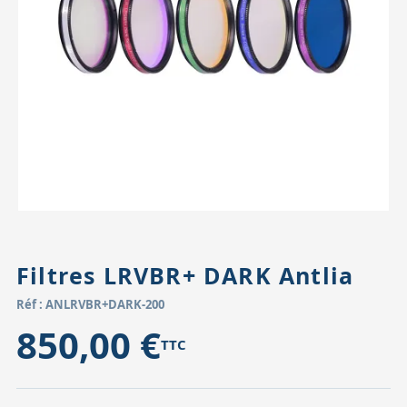
Accessoires pour montures
Pièces détachées
Têtes binocula
Filtres LRVBR+ DARK Antlia
Réf : ANLRVBR+DARK-200
850,00 €
TTC