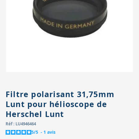
Accessoires pour montures
Pièces détachées
Têtes binocula
Filtre polarisant 31,75mm
Lunt pour hélioscope de
Herschel Lunt
Réf : LU4946464
5
/
5
-
1
avis