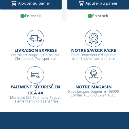
Ajouter au panier
Ajouter au panier
En stock
En stock
LIVRAISON EXPRESS
NOTRE SAVOIR FAIRE
Retrait en magasin, Colissimo,
Toute l'expérience d'Optique
Chronopost, Transporteur
Unterlinden à votre service
PAIEMENT SÉCURISÉ EN
NOTRE MAGASIN
5 rue Jacques Daguerre - 68000
1X À 4X
Colmar, +33 (0)3 89 24 16 05
Monético CIC Paiement, Paypal,
Paiement en 3 fois sans frais