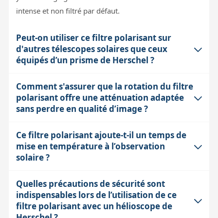
intense et non filtré par défaut.
Peut-on utiliser ce filtre polarisant sur
d'autres télescopes solaires que ceux
équipés d’un prisme de Herschel ?
Comment s'assurer que la rotation du filtre
Ce filtre est spécifiquement conçu pour s'intégrer sur
polarisant offre une atténuation adaptée
les oculaires ou accessoires utilisant un coulissant de
sans perdre en qualité d’image ?
31,75 mm et est optimisé pour les prismes de
Herschel. Il ne remplace pas un filtre solaire complet et
Ce filtre polarisant ajoute-t-il un temps de
La rotation du filtre polarisant modifie l’angle entre les
ne doit pas être utilisé sur d'autres instruments sans
mise en température à l’observation
axes de polarisation, ce qui change la transmission
prisme de Herschel, car la sécurité et la qualité d’image
solaire ?
lumineuse. Il faut tourner lentement pour trouver le
dépendent du système global. Son usage hors de ce
point où la luminosité est suffisante sans être
contexte peut entraîner une surexposition ou des
Quelles précautions de sécurité sont
Le filtre polarisant lui-même n’a pas d’impact direct sur
éblouissante, tout en conservant un bon contraste.
indispensables lors de l’utilisation de ce
risques oculaires.
le temps de mise en température, qui dépend surtout
Cependant, un excès de polarisation peut assombrir
filtre polarisant avec un hélioscope de
du tube optique et du prisme de Herschel. Cependant,
Herschel ?
l’image et diminuer certains détails fins. L’idéal est de