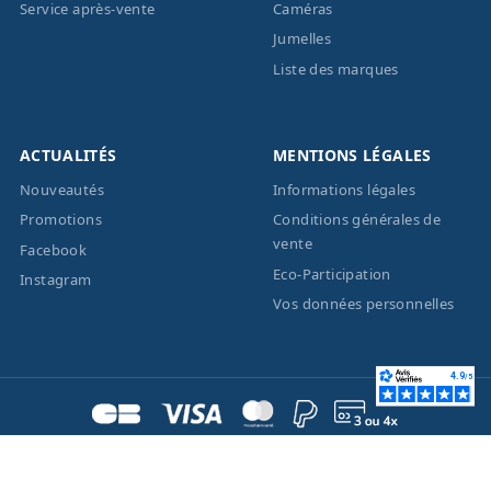
Service après-vente
Caméras
Jumelles
Liste des marques
ACTUALITÉS
MENTIONS LÉGALES
Nouveautés
Informations légales
Promotions
Conditions générales de
vente
Facebook
Eco-Participation
Instagram
Vos données personnelles
© 2026 - Création site
internet
BWAgence
- Tous
droits réservés Optique