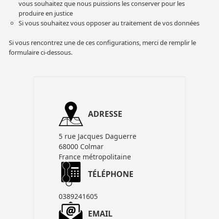
vous souhaitez que nous puissions les conserver pour les
produire en justice
Accessoires pour montures
Pièces détachées
Têtes binocula
Si vous souhaitez vous opposer au traitement de vos données
Si vous rencontrez une de ces configurations, merci de remplir le
formulaire ci-dessous.
ADRESSE
5 rue Jacques Daguerre
68000 Colmar
France métropolitaine
TÉLÉPHONE
0389241605
EMAIL