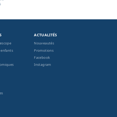
s
S
ACTUALITÉS
lescope
Nouveautés
 enfants
Promotions
Facebook
nomiques
Instagram
es