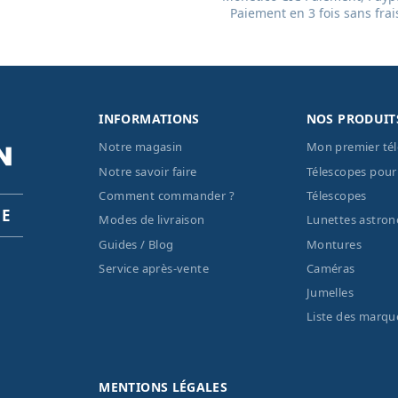
Paiement en 3 fois sans frai
INFORMATIONS
NOS PRODUIT
Notre magasin
Mon premier té
Notre savoir faire
Télescopes pour
Comment commander ?
Télescopes
PE
Modes de livraison
Lunettes astro
Guides / Blog
Montures
Service après-vente
Caméras
Jumelles
Liste des marqu
MENTIONS LÉGALES