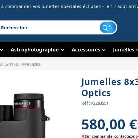
à commander vos lunettes spéciales éclipses - le 12 août arriv
Astrophotographie
Accessoires
Jumelles
30 LYNX HD + Kite Optics
Jumelles 8x
Optics
Réf : KI283551
580,00 €
×
Sur commande, contactez-nous