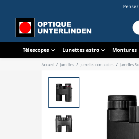
Pensez 
Télescopes
Lunettes astro
Montures
Accueil
Jumelles
Jumelles compactes
Jumelles 8x