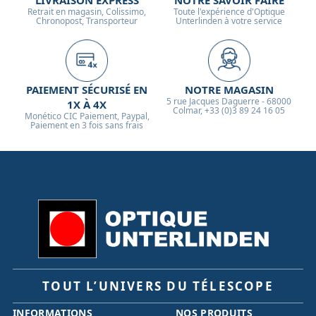
LIVRAISON EXPRESS
NOTRE SAVOIR FAIRE
Retrait en magasin, Colissimo,
Toute l'expérience d'Optique
Chronopost, Transporteur
Unterlinden à votre service
PAIEMENT SÉCURISÉ EN
NOTRE MAGASIN
5 rue Jacques Daguerre - 68000
1X À 4X
Colmar, +33 (0)3 89 24 16 05
Monético CIC Paiement, Paypal,
Paiement en 3 fois sans frais
TOUT L’UNIVERS DU TÉLESCOPE
INFORMATIONS
NOS PRODUITS