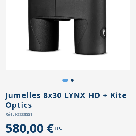
Accessoires pour montures
Pièces détachées
Têtes binocula
Jumelles 8x30 LYNX HD + Kite
Optics
Réf : KI283551
580,00 €
TTC