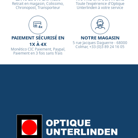
Retrait en magasin, Colissimo,
Toute l'expérience d'Optique
Chronopost, Transporteur
Unterlinden à votre service
PAIEMENT SÉCURISÉ EN
NOTRE MAGASIN
5 rue Jacques Daguerre - 68000
1X À 4X
Colmar, +33 (0)3 89 24 16 05
Monético CIC Paiement, Paypal,
Paiement en 3 fois sans frais