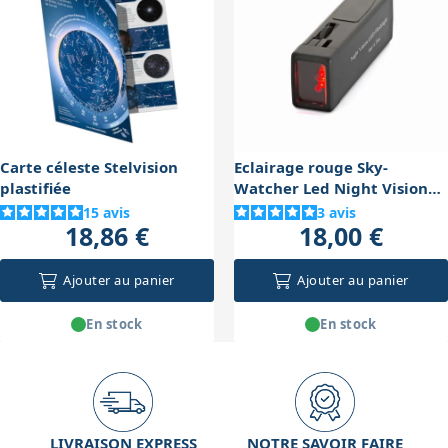
grandement le confort et la qualité des observations.
Carte céleste Stelvision
Eclairage rouge Sky-
plastifiée
Watcher Led Night Vision
Flashlight
15
avis
3
avis
18,86 €
18,00 €
Ajouter au panier
Ajouter au panier
En stock
En stock
LIVRAISON EXPRESS
NOTRE SAVOIR FAIRE