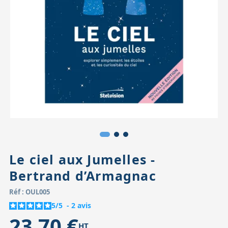
Accessoires pour montures
Pièces détachées
Têtes binocula
Le ciel aux Jumelles -
Bertrand d’Armagnac
Réf : OUL005
5
/
5
-
2
avis
23,70 €
HT