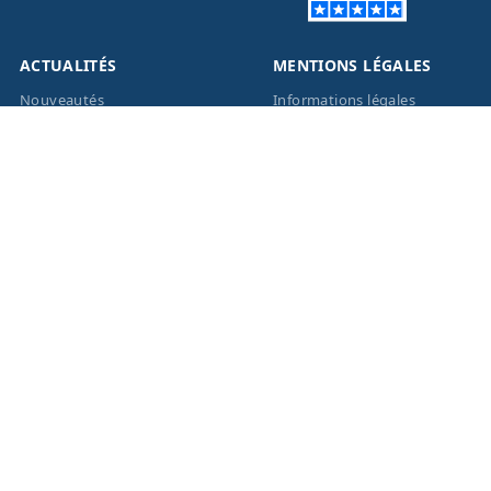
ACTUALITÉS
MENTIONS LÉGALES
Nouveautés
Informations légales
Promotions
Conditions générales de
vente
Facebook
Eco-Participation
Instagram
Vos données personnelles
© 2026 - Création site
internet
BWAgence
- Tous