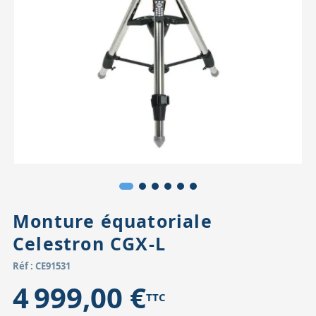
Accessoires pour montures
Pièces détachées
Têtes binocula
Monture équatoriale
Celestron CGX-L
Réf : CE91531
4 999,00 €
TTC