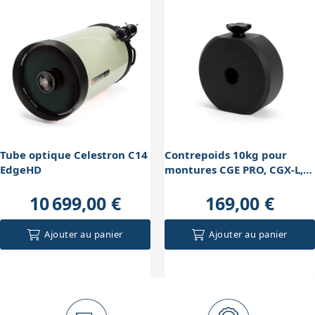
raquette NexStar simplifie la navigation avec un
images en astrophotographie.
catalogue intégré de 40 000 objets. La monture est
aussi compatible ASCOM via USB, ce qui permet un
pilotage à distance avec des logiciels spécialisés,
facilitant les sessions d'astrophotographie
automatisées.
Tube optique Celestron C14
Contrepoids 10kg pour
EdgeHD
montures CGE PRO, CGX-L,
CGEM DX
10 699,00 €
169,00 €
Ajouter au panier
Ajouter au panier