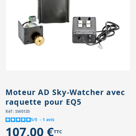
Accessoires pour montures
Pièces détachées
Têtes binocula
Moteur AD Sky-Watcher avec
raquette pour EQ5
Réf : SW0135
5
/
5
-
1
avis
107,00 €
TTC