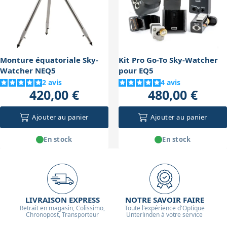
manuels, mais sans interface informatique, ce qui
limite les possibilités d'automatisation avancée. Pour
un suivi très précis, un système avec motorisation sur
les deux axes et guidage automatique sera nécessaire.
Monture équatoriale Sky-
Kit Pro Go-To Sky-Watcher
Watcher NEQ5
pour EQ5
2
avis
4
avis
420,00 €
480,00 €
Ajouter au panier
Ajouter au panier
En stock
En stock
LIVRAISON EXPRESS
NOTRE SAVOIR FAIRE
Retrait en magasin, Colissimo,
Toute l'expérience d'Optique
Chronopost, Transporteur
Unterlinden à votre service