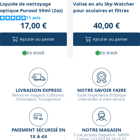
Liquide de nettoyage
Valise en alu Sky-Watcher
optique Purosol 59ml (2oz)
pour oculaires et filtres
11
avis
17,00 €
40,00 €
Ajouter au panier
Ajouter au panier
En stock
En stock
LIVRAISON EXPRESS
NOTRE SAVOIR FAIRE
Retrait en magasin, Colissimo,
Toute l'expérience d'Optique
Chronopost, Transporteur
Unterlinden à votre service
PAIEMENT SÉCURISÉ EN
NOTRE MAGASIN
5 rue Jacques Daguerre - 68000
1X À 4X
Colmar, +33 (0)3 89 24 16 05