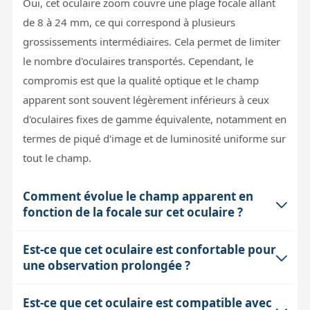
Oui, cet oculaire zoom couvre une plage focale allant
de 8 à 24 mm, ce qui correspond à plusieurs
grossissements intermédiaires. Cela permet de limiter
le nombre d'oculaires transportés. Cependant, le
compromis est que la qualité optique et le champ
apparent sont souvent légèrement inférieurs à ceux
d'oculaires fixes de gamme équivalente, notamment en
termes de piqué d'image et de luminosité uniforme sur
tout le champ.
Comment évolue le champ apparent en
fonction de la focale sur cet oculaire ?
Est-ce que cet oculaire est confortable pour
Le champ apparent varie de 60° à 8 mm (focale courte)
une observation prolongée ?
à 40° à 24 mm (focale longue). Cela signifie qu'à courte
focale vous aurez un champ plus large mais souvent
Est-ce que cet oculaire est compatible avec
Le relief d'œil de cet oculaire varie entre 15 mm à 24
avec un relief d'œil plus court et une image plus