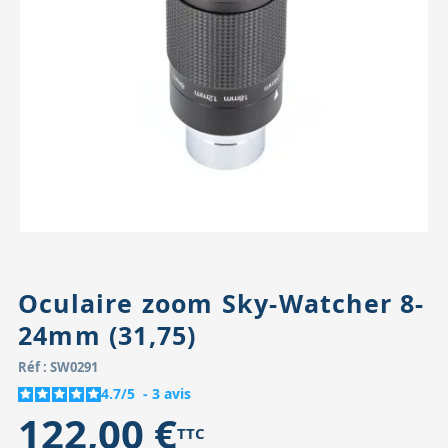
Accessoires pour montures
Pièces détachées
Têtes binocula
Oculaire zoom Sky-Watcher 8-
24mm (31,75)
Réf : SW0291
4.7
/
5
-
3
avis
122,00 €
TTC