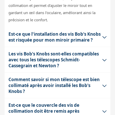
collimation et permet d'ajuster le miroir tout en
gardant un œil dans l'oculaire, améliorant ainsi la
précision et le confort.
Est-ce que l'installation des vis Bob's Knobs
est risquée pour mon miroir primaire ?
Les vis Bob's Knobs sont-elles compatibles
L'installation est sûre à condition de ne jamais retirer
avec tous les télescopes Schmidt-
plus d'une vis de collimation à la fois. Ces vis
Cassegrain et Newton ?
maintiennent en effet le miroir secondaire en place, qui
est positionné au-dessus du miroir primaire. En
Comment savoir si mon télescope est bien
Les vis Bob's Knobs existent en plusieurs filetages et
enlevant plusieurs vis simultanément, vous risquez que
collimaté après avoir installé les Bob's
longueurs pour s'adapter à la majorité des télescopes
le support tombe sur le miroir primaire, ce qui pourrait
Knobs ?
Schmidt-Cassegrain et Newton, mais chaque modèle
l'endommager. Il faut donc procéder avec précaution,
peut avoir des vis de collimation spécifiques selon le
en respectant cette règle, pour préserver l'intégrité de
Est-ce que le couvercle des vis de
Une méthode simple consiste à orienter votre tube
diamètre et l'année de fabrication. Il est donc
collimation doit être remis après
votre optique.
optique de manière à regarder à l'intérieur à environ 5