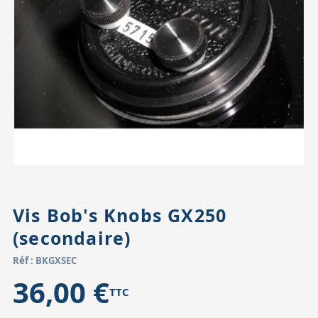
Accessoires pour montures
Pièces détachées
Têtes binocula
Vis Bob's Knobs GX250
(secondaire)
Réf : BKGXSEC
36,00 €
TTC