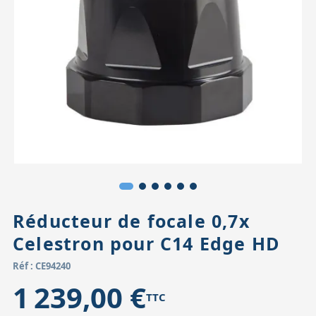
Accessoires pour montures
Pièces détachées
Têtes binocula
Réducteur de focale 0,7x
Celestron pour C14 Edge HD
Réf : CE94240
1 239,00 €
TTC