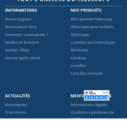
INFORMATIONS
NOS PRODUITS
Notre magasin
Mon premier télescope
Notre savoir faire
Télescopes pour enfants
Comment commander ?
Télescopes
Modes de livraison
Lunettes astronomiques
Guides / Blog
Montures
Service après-vente
Caméras
Jumelles
Liste des marques
ACTUALITÉS
MENTIONS LÉGALES
Nouveautés
Informations légales
Promotions
Conditions générales de
vente
Facebook
Eco-Participation