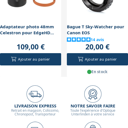
importante pour conserver la qualité optique, donc il
faut bien mesurer et ajuster la distance entre le
réducteur et le capteur.
Adaptateur photo 48mm
Bague T Sky-Watcher pour
Celestron pour EdgeHD
Canon EOS
9.25, 11 et 14
14
avis
109,00 €
20,00 €
Ajouter au panier
Ajouter au panier
En stock
LIVRAISON EXPRESS
NOTRE SAVOIR FAIRE
Retrait en magasin, Colissimo,
Toute l'expérience d'Optique
Chronopost, Transporteur
Unterlinden à votre service