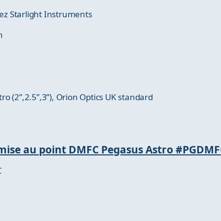
hez Starlight Instruments
n
stro (2”,2.5”,3”), Orion Optics UK standard
e mise au point DMFC Pegasus Astro #PGDM
C