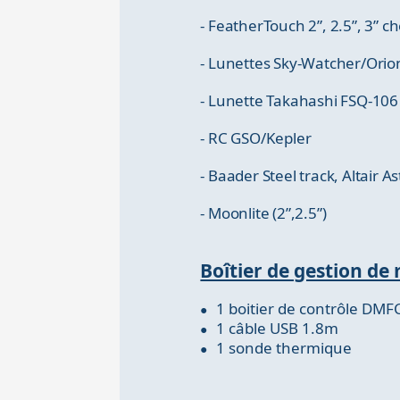
- FeatherTouch 2”, 2.5”, 3” c
- Lunettes Sky-Watcher/Orio
- Lunette Takahashi FSQ-106
- RC GSO/Kepler
- Baader Steel track, Altair A
- Moonlite (2”,2.5”)
Boîtier de gestion d
1 boitier de contrôle DMF
1 câble USB 1.8m
1 sonde thermique