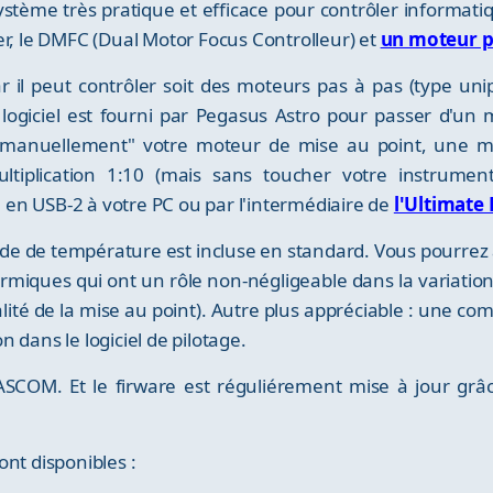
stème très pratique et efficace pour contrôler informati
er, le DMFC (Dual Motor Focus Controlleur) et
un moteur pa
car il peut contrôler soit des moteurs pas à pas (type uni
ogiciel est fourni par Pegasus Astro pour passer d'un 
"manuellement" votre moteur de mise au point, une mol
iplication 1:10 (mais sans toucher votre instrument
ié en USB-2 à votre PC ou par l'intermédiaire de
l'Ultimate
e de température est incluse en standard. Vous pourrez a
rmiques qui ont un rôle non-négligeable dans la variation 
lité de la mise au point). Autre plus appréciable : une 
 dans le logiciel de pilotage.
ASCOM. Et le firware est réguliérement mise à jour gr
ont disponibles :