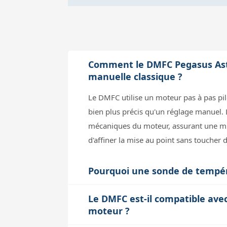
Comment le DMFC Pegasus Astro
manuelle classique ?
Le DMFC utilise un moteur pas à pas pil
bien plus précis qu'un réglage manuel. 
mécaniques du moteur, assurant une mise
d'affiner la mise au point sans toucher d
Pourquoi une sonde de températ
La température influe sur la longueur fo
Le DMFC est-il compatible avec
contractent avec les variations thermi
moteur ?
la mise au point pour compenser ce phé