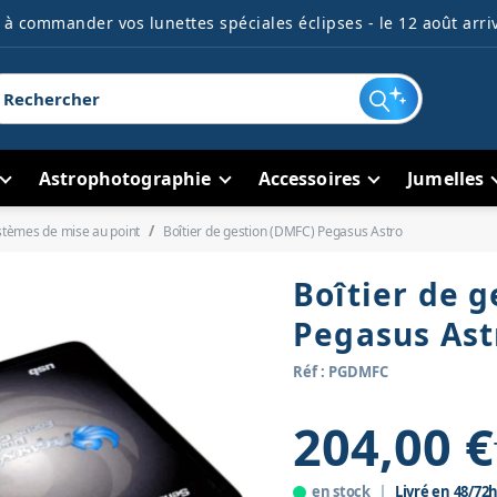
à commander vos lunettes spéciales éclipses - le 12 août arriv
Astrophotographie
Accessoires
Jumelles
stèmes de mise au point
Boîtier de gestion (DMFC) Pegasus Astro
Boîtier de 
Pegasus Ast
Réf : PGDMFC
204,00 €
en stock
Livré en 48/72