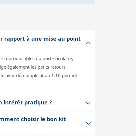
ar rapport à une mise au point
t reproductibles du porte-oculaire,
ige également les petits retours
lle avec démultiplication 1:10 permet
 intérêt pratique ?
 tube optique se dilatent ou se
mment choisir le bon kit
emps réel et d'ajuster automatiquement
nuit, notamment lors d'observations