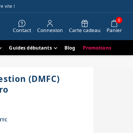
e vite !
0
Contact
Connexion
Carte cadeau
Panier
Guides débutants
Blog
Promotions
gestion (DMFC)
ro
TTC
h