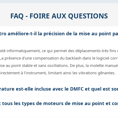
FAQ - FOIRE AUX QUESTIONS
 améliore-t-il la précision de la mise au point p
oté informatiquement, ce qui permet des déplacements très fins e
La présence d'une compensation du backlash dans le logiciel corr
 au point stable et sans oscillations. De plus, la molette manue
irectement à l'instrument, limitant ainsi les vibrations gênantes.
ure est-elle incluse avec le DMFC et quel est son
cale et donc sur la position exacte du foyer, car les matériaux du
 tous les types de moteurs de mise au point et co
ques. La sonde permet au logiciel de suivre ces changements en t
nomène, évitant ainsi une dégradation de la netteté pendant la 